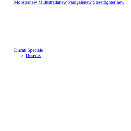
Monster
new
Multistrada
new
Panigale
new
Streetfighter
new
Ducati Speciale
DesertX