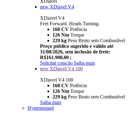
XDiavel
new
XDiavel V4
XDiavel V4
Feet Forward. Heads Turning.
168 CV
Potência
126 Nm
Torque
229 kg
Peso Bruto sem Combustível
Preço público sugerido e válido até
31/08/2026, sem inclusão de frete:
R$161.900,00
i
Solicitar cotação
Saiba mais
new
XDiavel V4 100
XDiavel V4 100
168 CV
Potência
126 Nm
Torque
229 kg
Peso Bruto sem Combustível
Saiba mais
Hypermotard