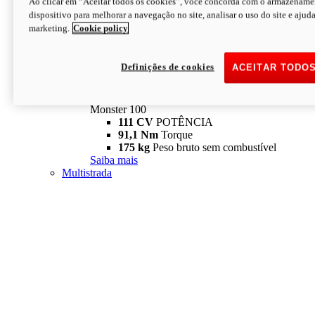
Ao clicar em “Aceitar todos os cookies”, você concorda com o armazename
dispositivo para melhorar a navegação no site, analisar o uso do site e ajud
marketing.
Cookie policy
Definições de cookies
ACEITAR TODO
Monster
new
Monster 100
Monster 100
111 CV
POTÊNCIA
91,1 Nm
Torque
175 kg
Peso bruto sem combustível
Saiba mais
Multistrada