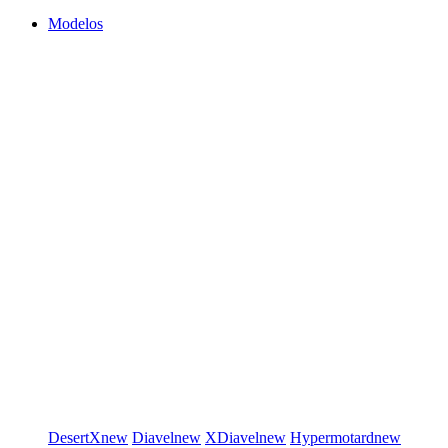
Modelos
DesertX
new
Diavel
new
XDiavel
new
Hypermotard
new