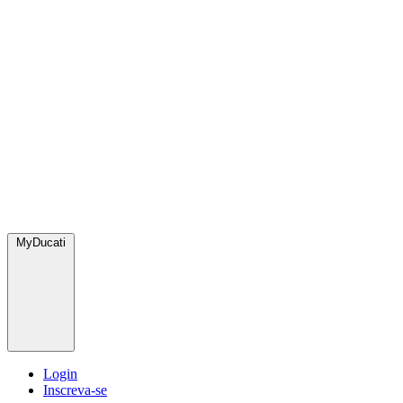
MyDucati
Login
Inscreva-se