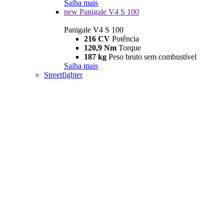
Saiba mais
new
Panigale V4 S 100
Panigale V4 S 100
216 CV
Potência
120,9 Nm
Torque
187 kg
Peso bruto sem combustível
Saiba mais
Streetfighter