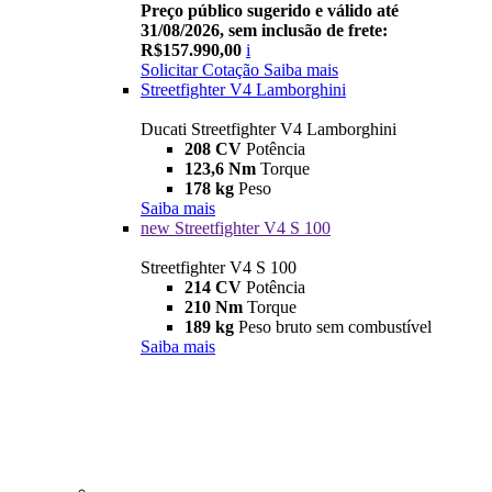
Preço público sugerido e válido até
31/08/2026, sem inclusão de frete:
R$157.990,00
i
Solicitar Cotação
Saiba mais
Streetfighter V4 Lamborghini
Ducati Streetfighter V4 Lamborghini
208 CV
Potência
123,6 Nm
Torque
178 kg
Peso
Saiba mais
new
Streetfighter V4 S 100
Streetfighter V4 S 100
214 CV
Potência
210 Nm
Torque
189 kg
Peso bruto sem combustível
Saiba mais