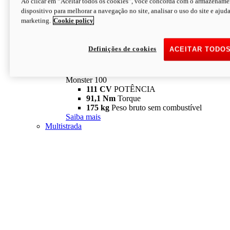
Ao clicar em “Aceitar todos os cookies”, você concorda com o armazename
dispositivo para melhorar a navegação no site, analisar o uso do site e ajud
marketing.
Cookie policy
Definições de cookies
ACEITAR TODO
Monster
new
Monster 100
Monster 100
111 CV
POTÊNCIA
91,1 Nm
Torque
175 kg
Peso bruto sem combustível
Saiba mais
Multistrada