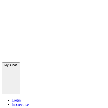
MyDucati
Login
Inscreva-se