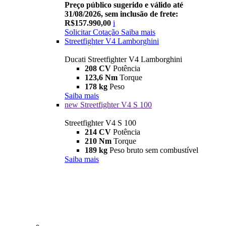
Preço público sugerido e válido até
31/08/2026, sem inclusão de frete:
R$157.990,00
i
Solicitar Cotação
Saiba mais
Streetfighter V4 Lamborghini
Ducati Streetfighter V4 Lamborghini
208 CV
Potência
123,6 Nm
Torque
178 kg
Peso
Saiba mais
new
Streetfighter V4 S 100
Streetfighter V4 S 100
214 CV
Potência
210 Nm
Torque
189 kg
Peso bruto sem combustível
Saiba mais