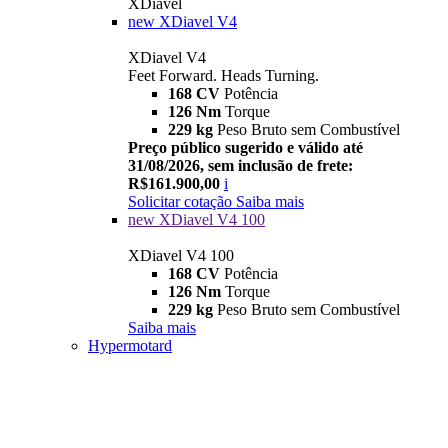
XDiavel
new
XDiavel V4
XDiavel V4
Feet Forward. Heads Turning.
168 CV
Potência
126 Nm
Torque
229 kg
Peso Bruto sem Combustível
Preço público sugerido e válido até
31/08/2026, sem inclusão de frete:
R$161.900,00
i
Solicitar cotação
Saiba mais
new
XDiavel V4 100
XDiavel V4 100
168 CV
Potência
126 Nm
Torque
229 kg
Peso Bruto sem Combustível
Saiba mais
Hypermotard