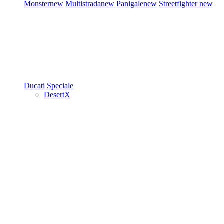
Monster
new
Multistrada
new
Panigale
new
Streetfighter
new
Ducati Speciale
DesertX