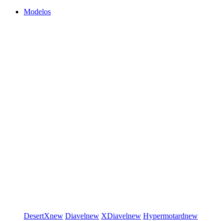
Modelos
DesertX
new
Diavel
new
XDiavel
new
Hypermotard
new