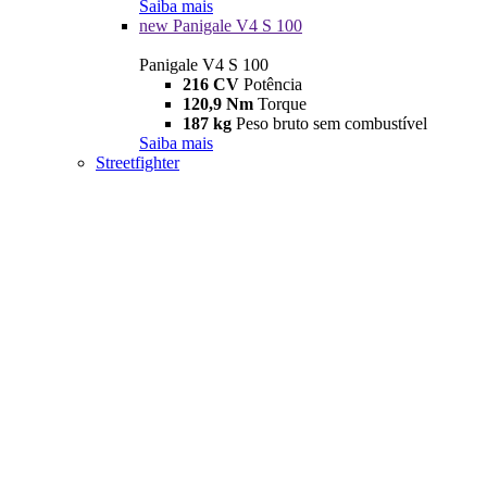
Saiba mais
new
Panigale V4 S 100
Panigale V4 S 100
216 CV
Potência
120,9 Nm
Torque
187 kg
Peso bruto sem combustível
Saiba mais
Streetfighter