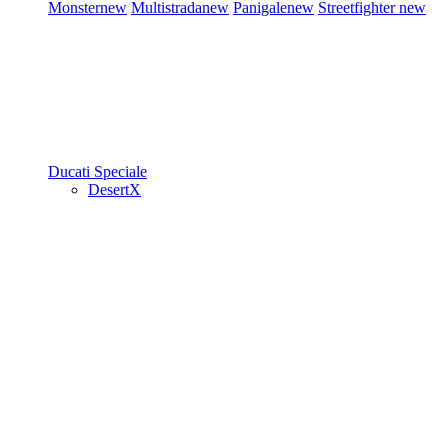
Monster
new
Multistrada
new
Panigale
new
Streetfighter
new
Ducati Speciale
DesertX