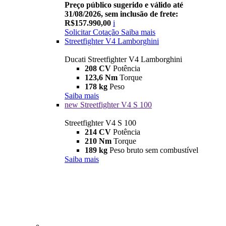
Preço público sugerido e válido até
31/08/2026, sem inclusão de frete:
R$157.990,00
i
Solicitar Cotação
Saiba mais
Streetfighter V4 Lamborghini
Ducati Streetfighter V4 Lamborghini
208 CV
Potência
123,6 Nm
Torque
178 kg
Peso
Saiba mais
new
Streetfighter V4 S 100
Streetfighter V4 S 100
214 CV
Potência
210 Nm
Torque
189 kg
Peso bruto sem combustível
Saiba mais