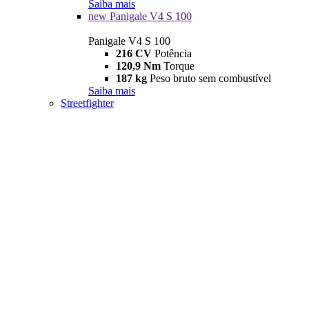
Saiba mais
new
Panigale V4 S 100
Panigale V4 S 100
216 CV
Potência
120,9 Nm
Torque
187 kg
Peso bruto sem combustível
Saiba mais
Streetfighter