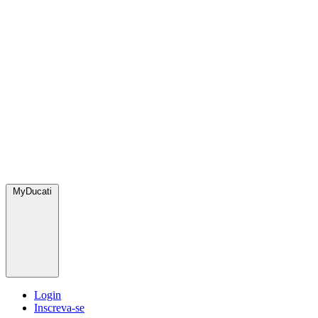
MyDucati
Login
Inscreva-se