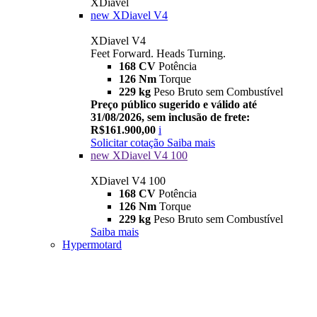
XDiavel
new
XDiavel V4
XDiavel V4
Feet Forward. Heads Turning.
168 CV
Potência
126 Nm
Torque
229 kg
Peso Bruto sem Combustível
Preço público sugerido e válido até
31/08/2026, sem inclusão de frete:
R$161.900,00
i
Solicitar cotação
Saiba mais
new
XDiavel V4 100
XDiavel V4 100
168 CV
Potência
126 Nm
Torque
229 kg
Peso Bruto sem Combustível
Saiba mais
Hypermotard