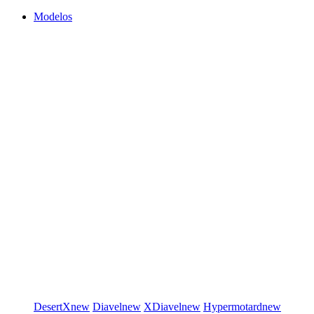
Modelos
DesertX
new
Diavel
new
XDiavel
new
Hypermotard
new