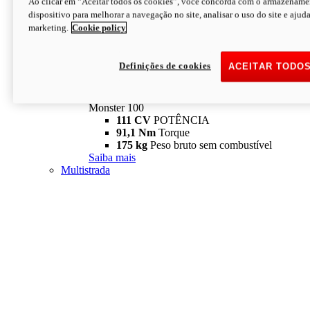
Ao clicar em “Aceitar todos os cookies”, você concorda com o armazename
dispositivo para melhorar a navegação no site, analisar o uso do site e ajud
marketing.
Cookie policy
Definições de cookies
ACEITAR TODO
Monster
new
Monster 100
Monster 100
111 CV
POTÊNCIA
91,1 Nm
Torque
175 kg
Peso bruto sem combustível
Saiba mais
Multistrada