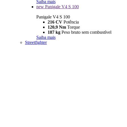
Saiba mais
new
Panigale V4 S 100
Panigale V4 S 100
216 CV
Potência
120,9 Nm
Torque
187 kg
Peso bruto sem combustível
Saiba mais
Streetfighter