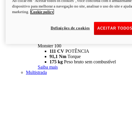
Ao clicar em “Aceitar todos os cookies”, você concorda com o armazename
dispositivo para melhorar a navegação no site, analisar o uso do site e ajud
marketing.
Cookie policy
Definições de cookies
ACEITAR TODO
Monster
new
Monster 100
Monster 100
111 CV
POTÊNCIA
91,1 Nm
Torque
175 kg
Peso bruto sem combustível
Saiba mais
Multistrada