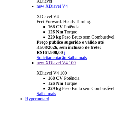
XDiavel
new
XDiavel V4
XDiavel V4
Feet Forward. Heads Turning.
168 CV
Potência
126 Nm
Torque
229 kg
Peso Bruto sem Combustível
Preço público sugerido e válido até
31/08/2026, sem inclusão de frete:
R$161.900,00
i
Solicitar cotação
Saiba mais
new
XDiavel V4 100
XDiavel V4 100
168 CV
Potência
126 Nm
Torque
229 kg
Peso Bruto sem Combustível
Saiba mais
Hypermotard