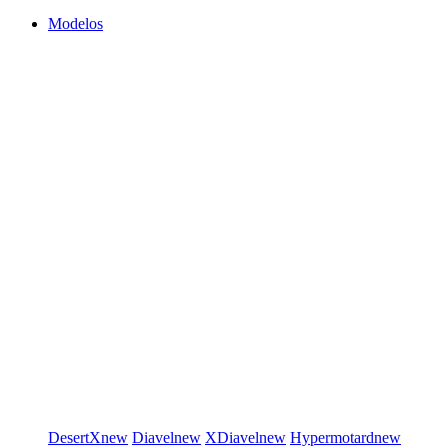
Modelos
DesertX
new
Diavel
new
XDiavel
new
Hypermotard
new