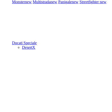
Monster
new
Multistrada
new
Panigale
new
Streetfighter
new
Ducati Speciale
DesertX