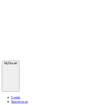
MyDucati
Login
Inscreva-se