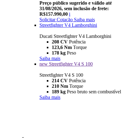
Preço público sugerido e válido até
31/08/2026, sem inclusão de frete:
R$157.990,00
i
Solicitar Cotação
Saiba mais
Streetfighter V4 Lamborghini
Ducati Streetfighter V4 Lamborghini
208 CV
Potência
123,6 Nm
Torque
178 kg
Peso
Saiba mais
new
Streetfighter V4 S 100
Streetfighter V4 S 100
214 CV
Potência
210 Nm
Torque
189 kg
Peso bruto sem combustível
Saiba mais