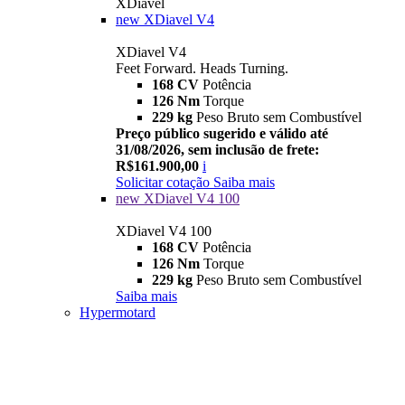
XDiavel
new
XDiavel V4
XDiavel V4
Feet Forward. Heads Turning.
168 CV
Potência
126 Nm
Torque
229 kg
Peso Bruto sem Combustível
Preço público sugerido e válido até
31/08/2026, sem inclusão de frete:
R$161.900,00
i
Solicitar cotação
Saiba mais
new
XDiavel V4 100
XDiavel V4 100
168 CV
Potência
126 Nm
Torque
229 kg
Peso Bruto sem Combustível
Saiba mais
Hypermotard