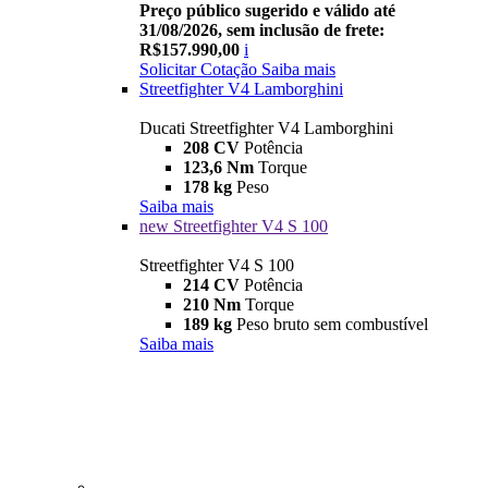
Preço público sugerido e válido até
31/08/2026, sem inclusão de frete:
R$157.990,00
i
Solicitar Cotação
Saiba mais
Streetfighter V4 Lamborghini
Ducati Streetfighter V4 Lamborghini
208 CV
Potência
123,6 Nm
Torque
178 kg
Peso
Saiba mais
new
Streetfighter V4 S 100
Streetfighter V4 S 100
214 CV
Potência
210 Nm
Torque
189 kg
Peso bruto sem combustível
Saiba mais