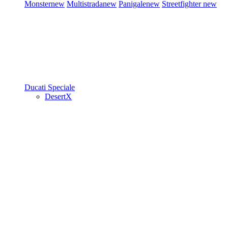
Monster
new
Multistrada
new
Panigale
new
Streetfighter
new
Ducati Speciale
DesertX