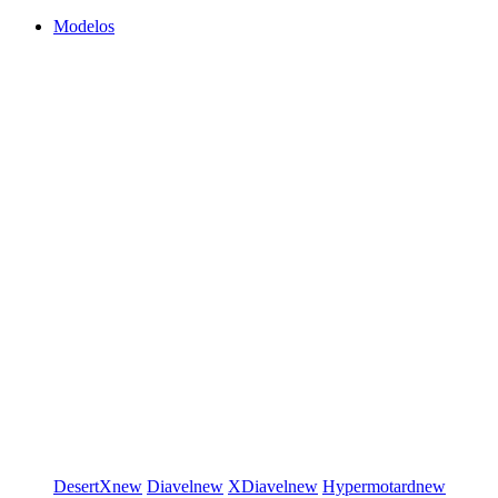
Modelos
DesertX
new
Diavel
new
XDiavel
new
Hypermotard
new