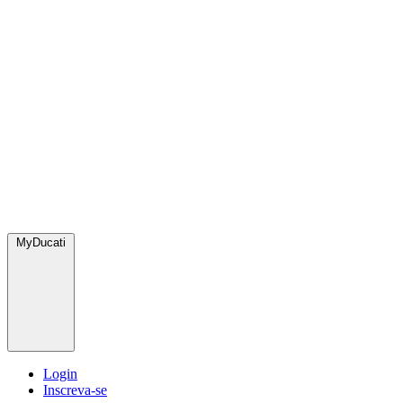
MyDucati
Login
Inscreva-se