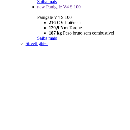
Saiba mais
new
Panigale V4 S 100
Panigale V4 S 100
216 CV
Potência
120,9 Nm
Torque
187 kg
Peso bruto sem combustível
Saiba mais
Streetfighter