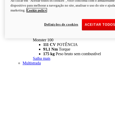
Ao clicar em “Aceitar todos os cookies”, você concorda com o armazename
dispositivo para melhorar a navegação no site, analisar o uso do site e ajud
marketing.
Cookie policy
Definições de cookies
ACEITAR TODO
Monster
new
Monster 100
Monster 100
111 CV
POTÊNCIA
91,1 Nm
Torque
175 kg
Peso bruto sem combustível
Saiba mais
Multistrada