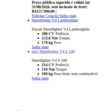
Preço público sugerido e válido até
31/08/2026, sem inclusão de frete:
R$157.990,00
i
Solicitar Cotação
Saiba mais
Streetfighter V4 Lamborghini
Ducati Streetfighter V4 Lamborghini
208 CV
Potência
123,6 Nm
Torque
178 kg
Peso
Saiba mais
new
Streetfighter V4 S 100
Streetfighter V4 S 100
214 CV
Potência
210 Nm
Torque
189 kg
Peso bruto sem combustível
Saiba mais