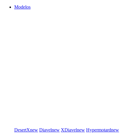
Modelos
DesertX
new
Diavel
new
XDiavel
new
Hypermotard
new