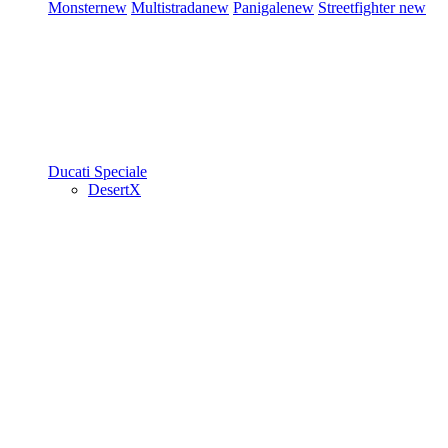
Monster
new
Multistrada
new
Panigale
new
Streetfighter
new
Ducati Speciale
DesertX