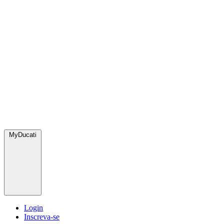
MyDucati
Login
Inscreva-se