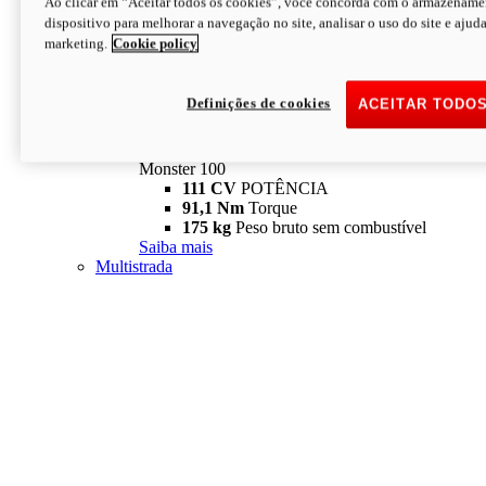
Ao clicar em “Aceitar todos os cookies”, você concorda com o armazename
dispositivo para melhorar a navegação no site, analisar o uso do site e ajud
marketing.
Cookie policy
Definições de cookies
ACEITAR TODO
Monster
new
Monster 100
Monster 100
111 CV
POTÊNCIA
91,1 Nm
Torque
175 kg
Peso bruto sem combustível
Saiba mais
Multistrada