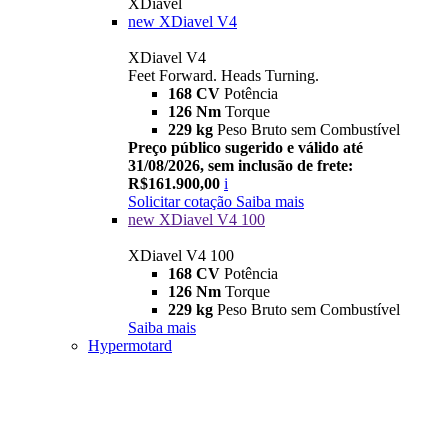
XDiavel
new
XDiavel V4
XDiavel V4
Feet Forward. Heads Turning.
168 CV
Potência
126 Nm
Torque
229 kg
Peso Bruto sem Combustível
Preço público sugerido e válido até
31/08/2026, sem inclusão de frete:
R$161.900,00
i
Solicitar cotação
Saiba mais
new
XDiavel V4 100
XDiavel V4 100
168 CV
Potência
126 Nm
Torque
229 kg
Peso Bruto sem Combustível
Saiba mais
Hypermotard