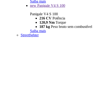
Saiba mais
new
Panigale V4 S 100
Panigale V4 S 100
216 CV
Potência
120,9 Nm
Torque
187 kg
Peso bruto sem combustível
Saiba mais
Streetfighter