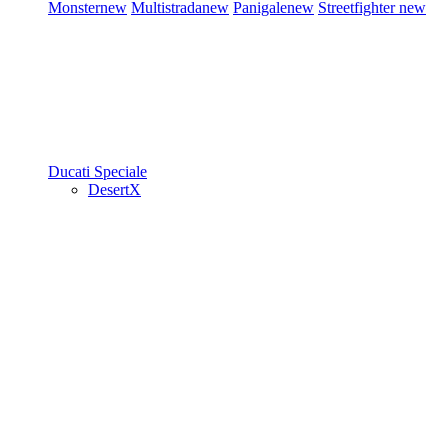
Monster
new
Multistrada
new
Panigale
new
Streetfighter
new
Ducati Speciale
DesertX