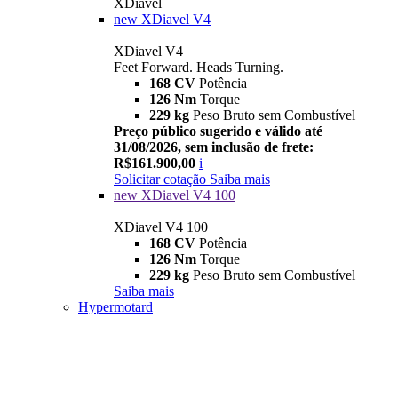
XDiavel
new
XDiavel V4
XDiavel V4
Feet Forward. Heads Turning.
168 CV
Potência
126 Nm
Torque
229 kg
Peso Bruto sem Combustível
Preço público sugerido e válido até
31/08/2026, sem inclusão de frete:
R$161.900,00
i
Solicitar cotação
Saiba mais
new
XDiavel V4 100
XDiavel V4 100
168 CV
Potência
126 Nm
Torque
229 kg
Peso Bruto sem Combustível
Saiba mais
Hypermotard