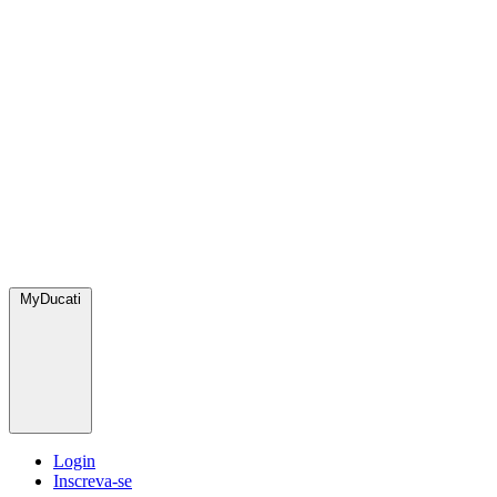
MyDucati
Login
Inscreva-se