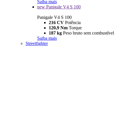
Saiba mais
new
Panigale V4 S 100
Panigale V4 S 100
216 CV
Potência
120,9 Nm
Torque
187 kg
Peso bruto sem combustível
Saiba mais
Streetfighter