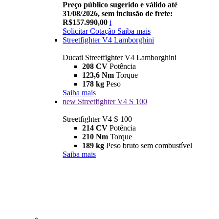
Preço público sugerido e válido até
31/08/2026, sem inclusão de frete:
R$157.990,00
i
Solicitar Cotação
Saiba mais
Streetfighter V4 Lamborghini
Ducati Streetfighter V4 Lamborghini
208 CV
Potência
123,6 Nm
Torque
178 kg
Peso
Saiba mais
new
Streetfighter V4 S 100
Streetfighter V4 S 100
214 CV
Potência
210 Nm
Torque
189 kg
Peso bruto sem combustível
Saiba mais