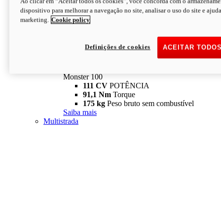
Ao clicar em “Aceitar todos os cookies”, você concorda com o armazename
dispositivo para melhorar a navegação no site, analisar o uso do site e ajud
marketing.
Cookie policy
Definições de cookies
ACEITAR TODO
Monster
new
Monster 100
Monster 100
111 CV
POTÊNCIA
91,1 Nm
Torque
175 kg
Peso bruto sem combustível
Saiba mais
Multistrada