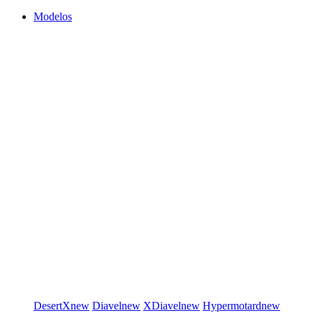
Modelos
DesertX
new
Diavel
new
XDiavel
new
Hypermotard
new