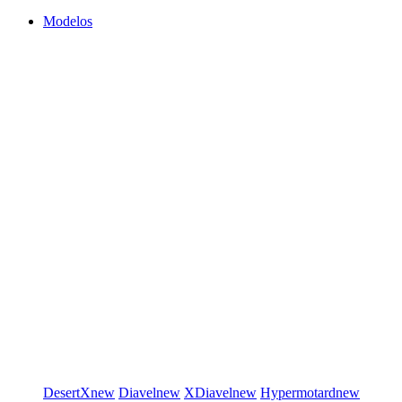
Modelos
DesertX
new
Diavel
new
XDiavel
new
Hypermotard
new