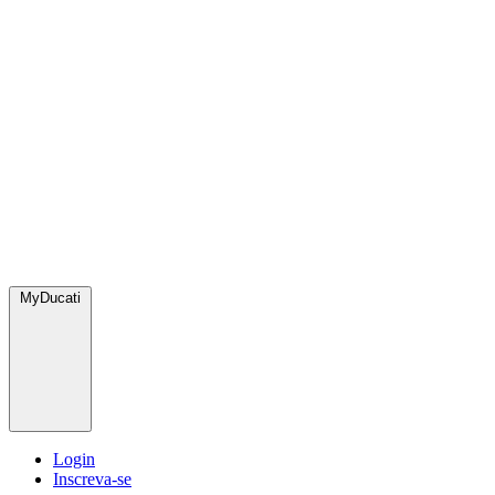
MyDucati
Login
Inscreva-se