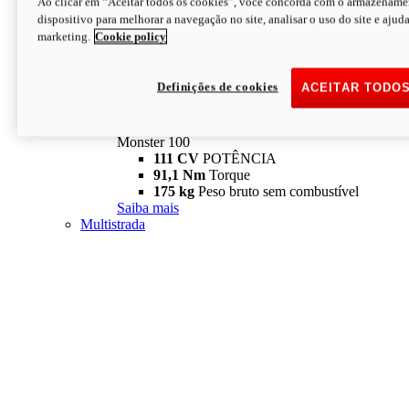
Ao clicar em “Aceitar todos os cookies”, você concorda com o armazename
dispositivo para melhorar a navegação no site, analisar o uso do site e ajud
marketing.
Cookie policy
Definições de cookies
ACEITAR TODO
Monster
new
Monster 100
Monster 100
111 CV
POTÊNCIA
91,1 Nm
Torque
175 kg
Peso bruto sem combustível
Saiba mais
Multistrada