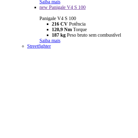
Saiba mais
new
Panigale V4 S 100
Panigale V4 S 100
216 CV
Potência
120,9 Nm
Torque
187 kg
Peso bruto sem combustível
Saiba mais
Streetfighter