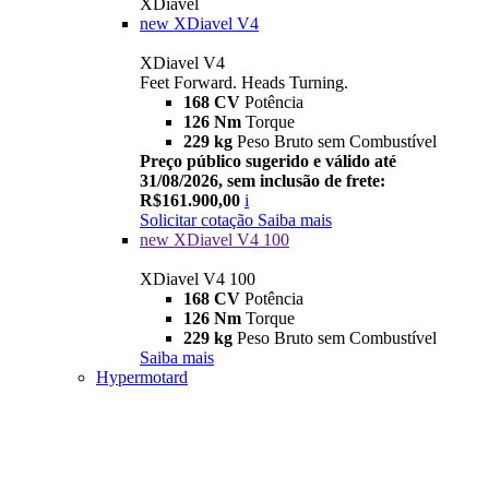
XDiavel
new
XDiavel V4
XDiavel V4
Feet Forward. Heads Turning.
168 CV
Potência
126 Nm
Torque
229 kg
Peso Bruto sem Combustível
Preço público sugerido e válido até
31/08/2026, sem inclusão de frete:
R$161.900,00
i
Solicitar cotação
Saiba mais
new
XDiavel V4 100
XDiavel V4 100
168 CV
Potência
126 Nm
Torque
229 kg
Peso Bruto sem Combustível
Saiba mais
Hypermotard