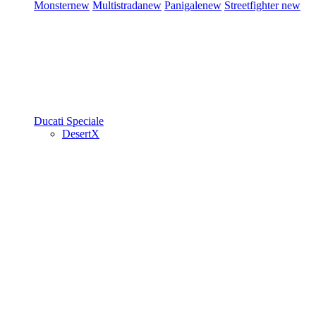
Monster
new
Multistrada
new
Panigale
new
Streetfighter
new
Ducati Speciale
DesertX