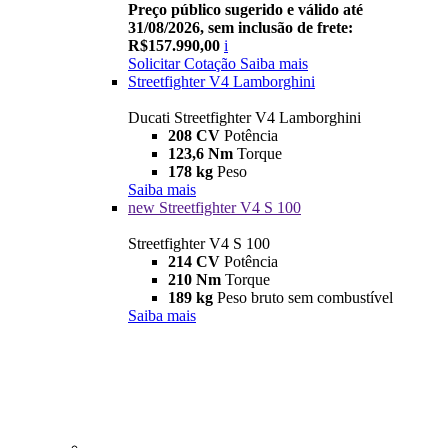
Preço público sugerido e válido até
31/08/2026, sem inclusão de frete:
R$157.990,00
i
Solicitar Cotação
Saiba mais
Streetfighter V4 Lamborghini
Ducati Streetfighter V4 Lamborghini
208 CV
Potência
123,6 Nm
Torque
178 kg
Peso
Saiba mais
new
Streetfighter V4 S 100
Streetfighter V4 S 100
214 CV
Potência
210 Nm
Torque
189 kg
Peso bruto sem combustível
Saiba mais