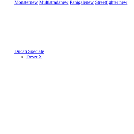
Monster
new
Multistrada
new
Panigale
new
Streetfighter
new
Ducati Speciale
DesertX