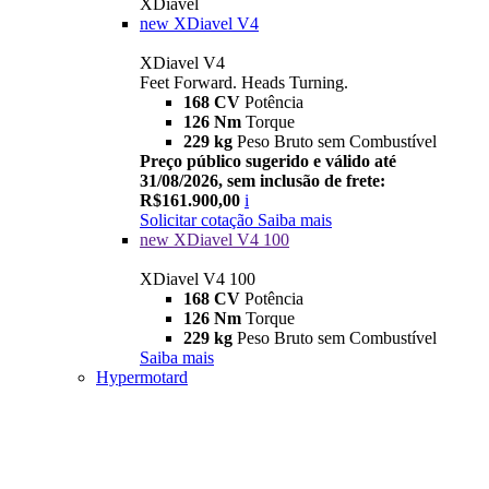
XDiavel
new
XDiavel V4
XDiavel V4
Feet Forward. Heads Turning.
168 CV
Potência
126 Nm
Torque
229 kg
Peso Bruto sem Combustível
Preço público sugerido e válido até
31/08/2026, sem inclusão de frete:
R$161.900,00
i
Solicitar cotação
Saiba mais
new
XDiavel V4 100
XDiavel V4 100
168 CV
Potência
126 Nm
Torque
229 kg
Peso Bruto sem Combustível
Saiba mais
Hypermotard