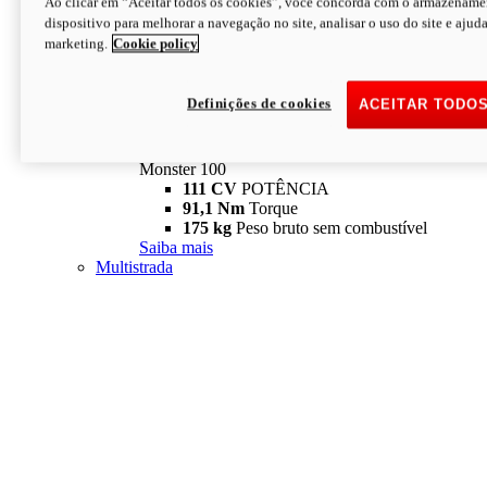
Ao clicar em “Aceitar todos os cookies”, você concorda com o armazename
dispositivo para melhorar a navegação no site, analisar o uso do site e ajud
marketing.
Cookie policy
Definições de cookies
ACEITAR TODO
Monster
new
Monster 100
Monster 100
111 CV
POTÊNCIA
91,1 Nm
Torque
175 kg
Peso bruto sem combustível
Saiba mais
Multistrada