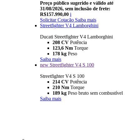
Preço público sugerido e válido até
31/08/2026, sem inclusão de frete:
R$157.990,00
i
Solicitar Cotação
Saiba mais
Streetfighter V4 Lamborghini
Ducati Streetfighter V4 Lamborghini
208 CV
Potência
123,6 Nm
Torque
178 kg
Peso
Saiba mais
new
Streetfighter V4 S 100
Streetfighter V4 S 100
214 CV
Potência
210 Nm
Torque
189 kg
Peso bruto sem combustível
Saiba mais