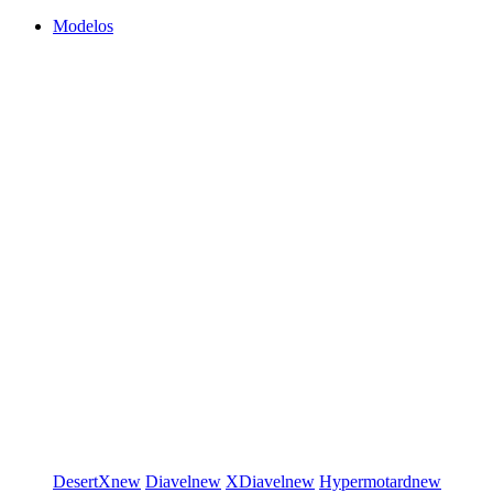
Modelos
DesertX
new
Diavel
new
XDiavel
new
Hypermotard
new