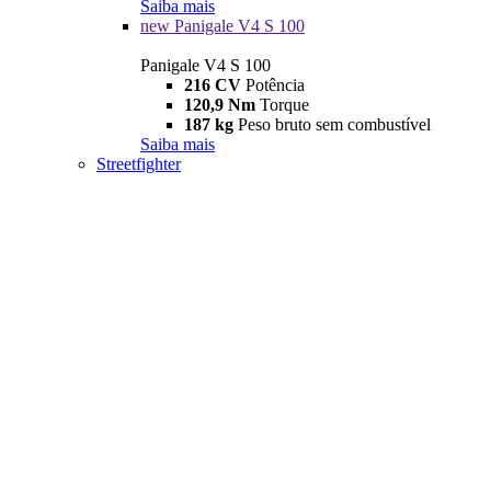
Saiba mais
new
Panigale V4 S 100
Panigale V4 S 100
216 CV
Potência
120,9 Nm
Torque
187 kg
Peso bruto sem combustível
Saiba mais
Streetfighter