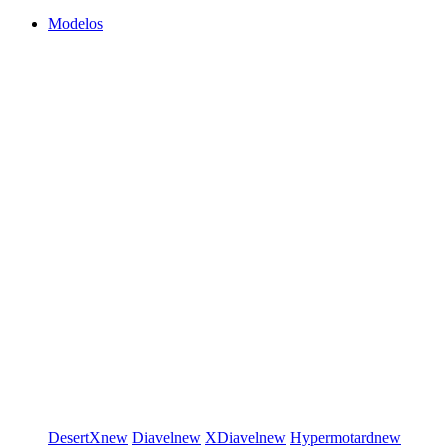
Modelos
DesertX
new
Diavel
new
XDiavel
new
Hypermotard
new