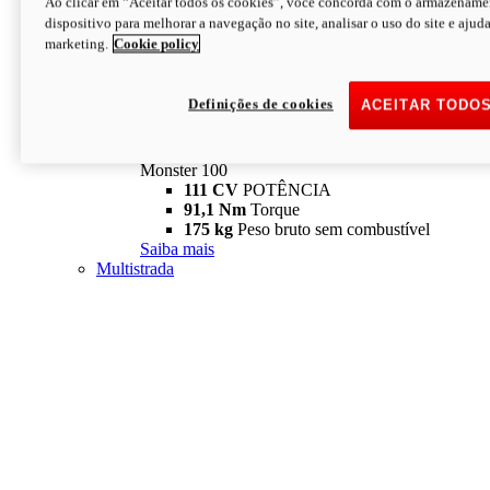
Ao clicar em “Aceitar todos os cookies”, você concorda com o armazename
dispositivo para melhorar a navegação no site, analisar o uso do site e ajud
marketing.
Cookie policy
Definições de cookies
ACEITAR TODO
Monster
new
Monster 100
Monster 100
111 CV
POTÊNCIA
91,1 Nm
Torque
175 kg
Peso bruto sem combustível
Saiba mais
Multistrada