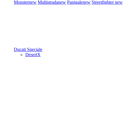
Monster
new
Multistrada
new
Panigale
new
Streetfighter
new
Ducati Speciale
DesertX