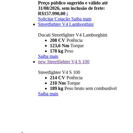
Preço público sugerido e válido até
31/08/2026, sem inclusão de frete:
R$157.990,00
i
Solicitar Cotação
Saiba mais
Streetfighter V4 Lamborghini
Ducati Streetfighter V4 Lamborghini
208 CV
Potência
123,6 Nm
Torque
178 kg
Peso
Saiba mais
new
Streetfighter V4 S 100
Streetfighter V4 S 100
214 CV
Potência
210 Nm
Torque
189 kg
Peso bruto sem combustível
Saiba mais