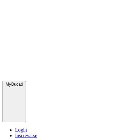
MyDucati
Login
Inscreva-se