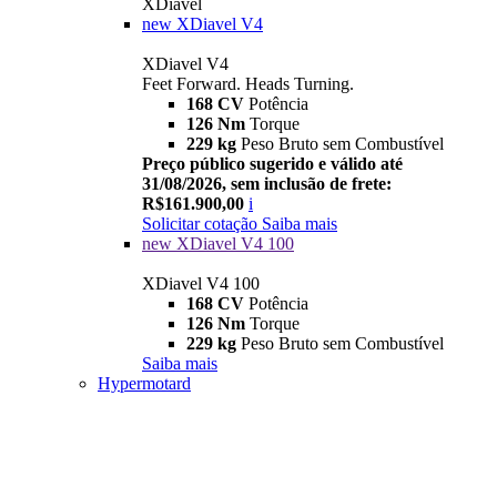
XDiavel
new
XDiavel V4
XDiavel V4
Feet Forward. Heads Turning.
168 CV
Potência
126 Nm
Torque
229 kg
Peso Bruto sem Combustível
Preço público sugerido e válido até
31/08/2026, sem inclusão de frete:
R$161.900,00
i
Solicitar cotação
Saiba mais
new
XDiavel V4 100
XDiavel V4 100
168 CV
Potência
126 Nm
Torque
229 kg
Peso Bruto sem Combustível
Saiba mais
Hypermotard