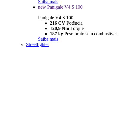
Saiba mais
new
Panigale V4 S 100
Panigale V4 S 100
216 CV
Potência
120,9 Nm
Torque
187 kg
Peso bruto sem combustível
Saiba mais
Streetfighter