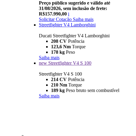
Preço público sugerido e válido até
31/08/2026, sem inclusão de frete:
R$157.990,00
i
Solicitar Cotação
Saiba mais
Streetfighter V4 Lamborghini
Ducati Streetfighter V4 Lamborghini
208 CV
Potência
123,6 Nm
Torque
178 kg
Peso
Saiba mais
new
Streetfighter V4 S 100
Streetfighter V4 S 100
214 CV
Potência
210 Nm
Torque
189 kg
Peso bruto sem combustível
Saiba mais