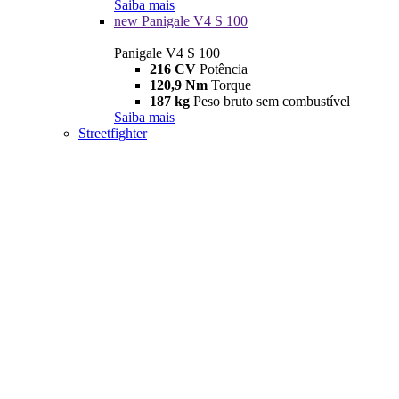
Saiba mais
new
Panigale V4 S 100
Panigale V4 S 100
216 CV
Potência
120,9 Nm
Torque
187 kg
Peso bruto sem combustível
Saiba mais
Streetfighter