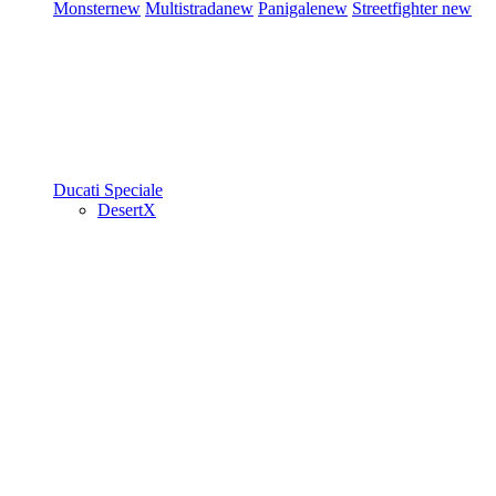
Monster
new
Multistrada
new
Panigale
new
Streetfighter
new
Ducati Speciale
DesertX