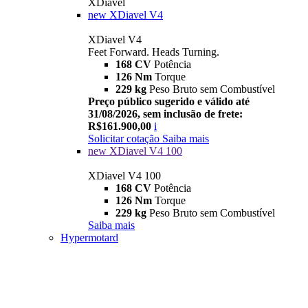
XDiavel
new
XDiavel V4
XDiavel V4
Feet Forward. Heads Turning.
168 CV
Potência
126 Nm
Torque
229 kg
Peso Bruto sem Combustível
Preço público sugerido e válido até
31/08/2026, sem inclusão de frete:
R$161.900,00
i
Solicitar cotação
Saiba mais
new
XDiavel V4 100
XDiavel V4 100
168 CV
Potência
126 Nm
Torque
229 kg
Peso Bruto sem Combustível
Saiba mais
Hypermotard