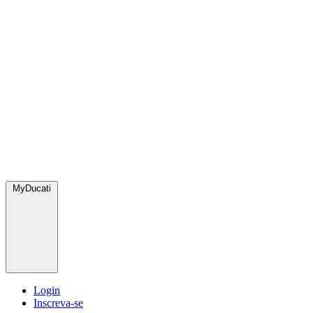
MyDucati
Login
Inscreva-se