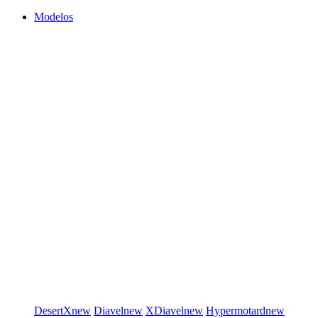
Modelos
DesertX
new
Diavel
new
XDiavel
new
Hypermotard
new