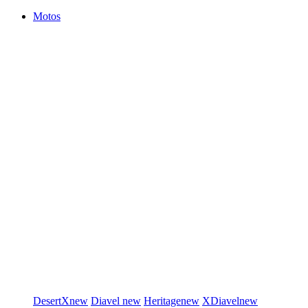
Motos
DesertX
new
Diavel
new
Heritage
new
XDiavel
new