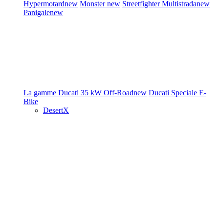
Hypermotard
new
Monster
new
Streetfighter
Multistrada
new
Panigale
new
La gamme Ducati
35 kW
Off-Road
new
Ducati Speciale
E-
Bike
DesertX