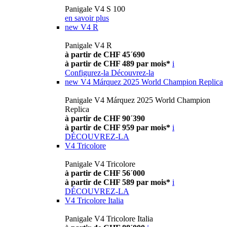
Panigale V4 S 100
en savoir plus
new
V4 R
Panigale V4 R
à partir de CHF 45´690
à partir de CHF 489 par mois*
i
Configurez-la
Découvrez-la
new
V4 Márquez 2025 World Champion Replica
Panigale V4 Márquez 2025 World Champion
Replica
à partir de CHF 90´390
à partir de CHF 959 par mois*
i
DÉCOUVREZ-LA
V4 Tricolore
Panigale V4 Tricolore
à partir de CHF 56´000
à partir de CHF 589 par mois*
i
DÉCOUVREZ-LA
V4 Tricolore Italia
Panigale V4 Tricolore Italia