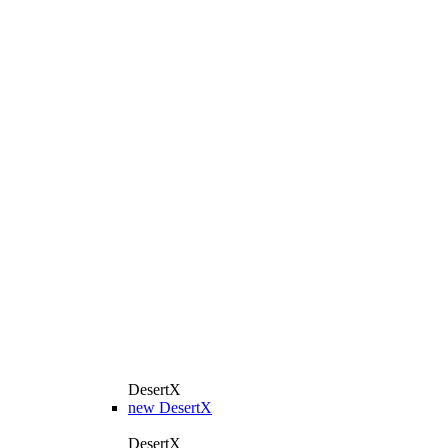
DesertX
new
DesertX
DesertX