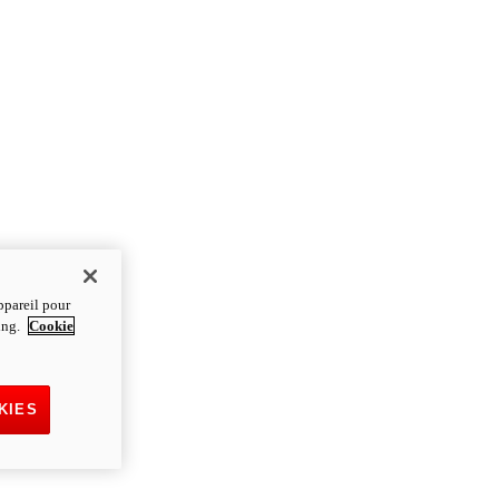
ppareil pour
ting.
Cookie
KIES