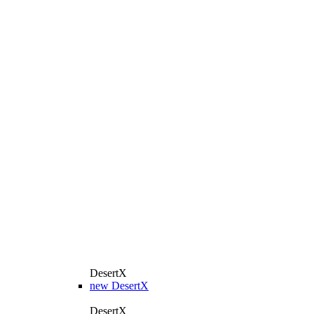
DesertX
new
DesertX
DesertX