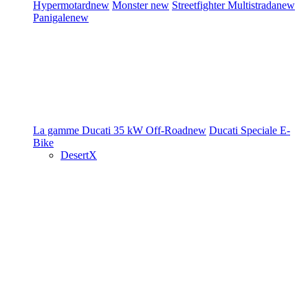
Hypermotard
new
Monster
new
Streetfighter
Multistrada
new
Panigale
new
La gamme Ducati
35 kW
Off-Road
new
Ducati Speciale
E-
Bike
DesertX