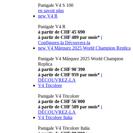
Panigale V4 S 100
en savoir plus
new
V4 R
Panigale V4 R
à partir de CHF 45´690
à partir de CHF 489 par mois*
i
Configurez-la
Découvrez-la
new
V4 Márquez 2025 World Champion Replica
Panigale V4 Márquez 2025 World Champion
Replica
à partir de CHF 90´390
à partir de CHF 959 par mois*
i
DÉCOUVREZ-LA
V4 Tricolore
Panigale V4 Tricolore
à partir de CHF 56´000
à partir de CHF 589 par mois*
i
DÉCOUVREZ-LA
V4 Tricolore Italia
Panigale V4 Tricolore Italia