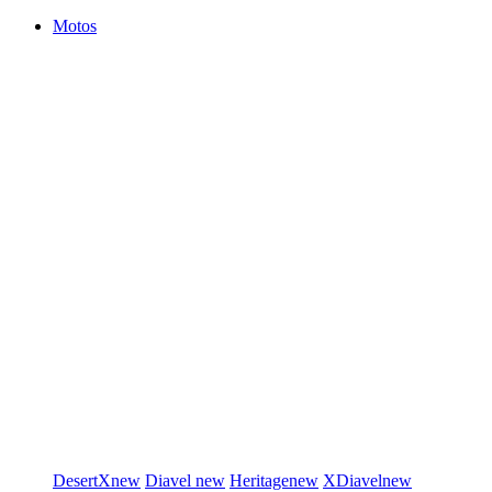
Motos
DesertX
new
Diavel
new
Heritage
new
XDiavel
new