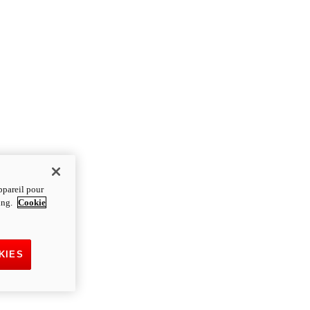
ppareil pour
ting.
Cookie
KIES