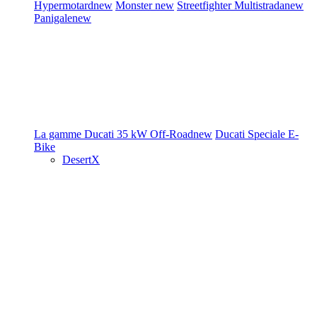
Hypermotard
new
Monster
new
Streetfighter
Multistrada
new
Panigale
new
La gamme Ducati
35 kW
Off-Road
new
Ducati Speciale
E-
Bike
DesertX