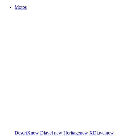
Motos
DesertX
new
Diavel
new
Heritage
new
XDiavel
new