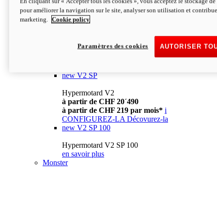
En cliquant sur « Accepter tous les cookies », vous acceptez le stockage de 
à partir de CHF 13´990
i
pour améliorer la navigation sur le site, analyser son utilisation et contribue
CONFIGUREZ-LA
Décovurez-la
marketing.
Cookie policy
new
V2
Hypermotard V2
Paramètres des cookies
AUTORISER TO
à partir de CHF 15´990
à partir de CHF 169 par mois*
i
CONFIGUREZ-LA
Décovurez-la
new
V2 SP
Hypermotard V2
à partir de CHF 20´490
à partir de CHF 219 par mois*
i
CONFIGUREZ-LA
Décovurez-la
new
V2 SP 100
Hypermotard V2 SP 100
en savoir plus
Monster