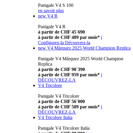
Panigale V4 S 100
en savoir plus
new
V4 R
Panigale V4 R
à partir de CHF 45´690
à partir de CHF 489 par mois*
i
Configurez-la
Découvrez-la
new
V4 Márquez 2025 World Champion Replica
Panigale V4 Márquez 2025 World Champion
Replica
à partir de CHF 90´390
à partir de CHF 959 par mois*
i
DÉCOUVREZ-LA
V4 Tricolore
Panigale V4 Tricolore
à partir de CHF 56´000
à partir de CHF 589 par mois*
i
DÉCOUVREZ-LA
V4 Tricolore Italia
Panigale V4 Tricolore Italia