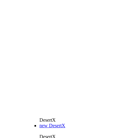
DesertX
new
DesertX
DesertX