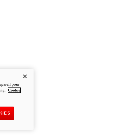
ppareil pour
ting.
Cookie
KIES