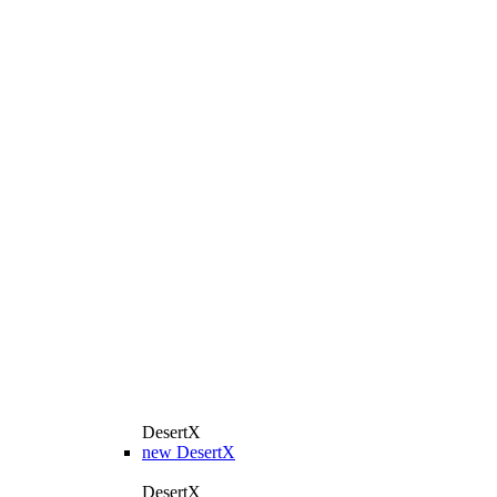
DesertX
new
DesertX
DesertX