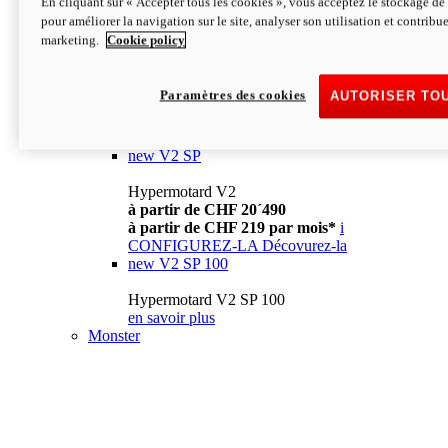
En cliquant sur « Accepter tous les cookies », vous acceptez le stockage de 
à partir de CHF 13´990
i
pour améliorer la navigation sur le site, analyser son utilisation et contribue
CONFIGUREZ-LA
Décovurez-la
marketing.
Cookie policy
new
V2
Hypermotard V2
Paramètres des cookies
AUTORISER TO
à partir de CHF 15´990
à partir de CHF 169 par mois*
i
CONFIGUREZ-LA
Décovurez-la
new
V2 SP
Hypermotard V2
à partir de CHF 20´490
à partir de CHF 219 par mois*
i
CONFIGUREZ-LA
Décovurez-la
new
V2 SP 100
Hypermotard V2 SP 100
en savoir plus
Monster