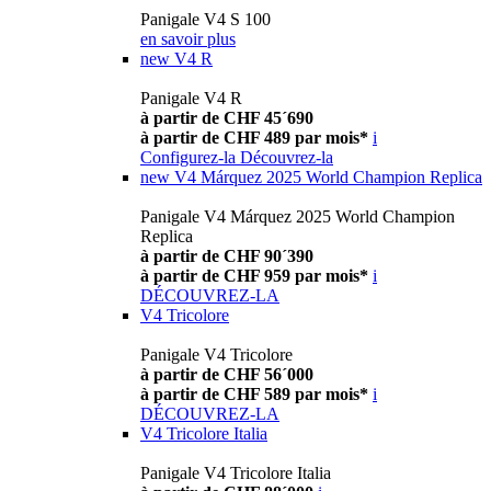
Panigale V4 S 100
en savoir plus
new
V4 R
Panigale V4 R
à partir de CHF 45´690
à partir de CHF 489 par mois*
i
Configurez-la
Découvrez-la
new
V4 Márquez 2025 World Champion Replica
Panigale V4 Márquez 2025 World Champion
Replica
à partir de CHF 90´390
à partir de CHF 959 par mois*
i
DÉCOUVREZ-LA
V4 Tricolore
Panigale V4 Tricolore
à partir de CHF 56´000
à partir de CHF 589 par mois*
i
DÉCOUVREZ-LA
V4 Tricolore Italia
Panigale V4 Tricolore Italia