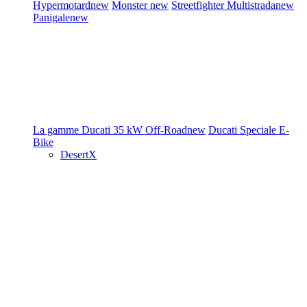
Hypermotard
new
Monster
new
Streetfighter
Multistrada
new
Panigale
new
La gamme Ducati
35 kW
Off-Road
new
Ducati Speciale
E-
Bike
DesertX