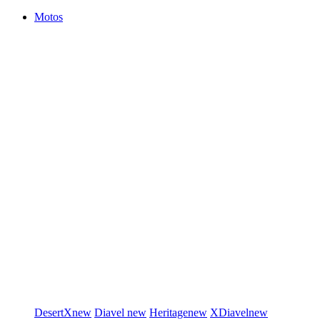
Motos
DesertX
new
Diavel
new
Heritage
new
XDiavel
new