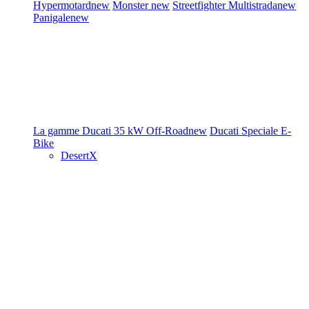
Hypermotard
new
Monster
new
Streetfighter
Multistrada
new
Panigale
new
La gamme Ducati
35 kW
Off-Road
new
Ducati Speciale
E-
Bike
DesertX