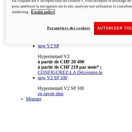
En cliquant sur « Accepter tous les cookies », vous acceptez le stockage de 
à partir de CHF 13´990
i
pour améliorer la navigation sur le site, analyser son utilisation et contribue
CONFIGUREZ-LA
Décovurez-la
marketing.
Cookie policy
new
V2
Hypermotard V2
Paramètres des cookies
AUTORISER TO
à partir de CHF 15´990
à partir de CHF 169 par mois*
i
CONFIGUREZ-LA
Décovurez-la
new
V2 SP
Hypermotard V2
à partir de CHF 20´490
à partir de CHF 219 par mois*
i
CONFIGUREZ-LA
Décovurez-la
new
V2 SP 100
Hypermotard V2 SP 100
en savoir plus
Monster