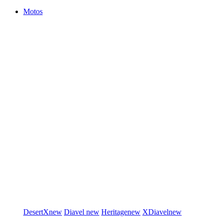
Motos
DesertX
new
Diavel
new
Heritage
new
XDiavel
new