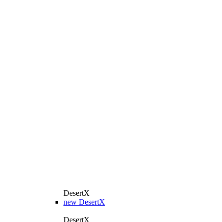
DesertX
new
DesertX
DesertX