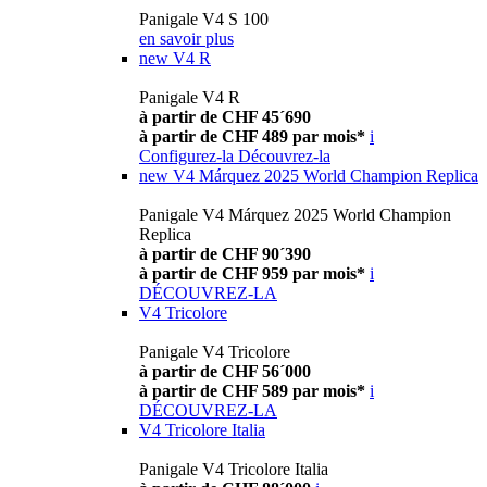
Panigale V4 S 100
en savoir plus
new
V4 R
Panigale V4 R
à partir de CHF 45´690
à partir de CHF 489 par mois*
i
Configurez-la
Découvrez-la
new
V4 Márquez 2025 World Champion Replica
Panigale V4 Márquez 2025 World Champion
Replica
à partir de CHF 90´390
à partir de CHF 959 par mois*
i
DÉCOUVREZ-LA
V4 Tricolore
Panigale V4 Tricolore
à partir de CHF 56´000
à partir de CHF 589 par mois*
i
DÉCOUVREZ-LA
V4 Tricolore Italia
Panigale V4 Tricolore Italia