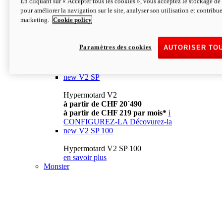
En cliquant sur « Accepter tous les cookies », vous acceptez le stockage de 
à partir de CHF 13´990
i
pour améliorer la navigation sur le site, analyser son utilisation et contribue
CONFIGUREZ-LA
Décovurez-la
marketing.
Cookie policy
new
V2
Hypermotard V2
Paramètres des cookies
AUTORISER TO
à partir de CHF 15´990
à partir de CHF 169 par mois*
i
CONFIGUREZ-LA
Décovurez-la
new
V2 SP
Hypermotard V2
à partir de CHF 20´490
à partir de CHF 219 par mois*
i
CONFIGUREZ-LA
Décovurez-la
new
V2 SP 100
Hypermotard V2 SP 100
en savoir plus
Monster