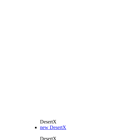
DesertX
new
DesertX
DesertX