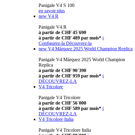
Panigale V4 S 100
en savoir plus
new
V4 R
Panigale V4 R
à partir de CHF 45´690
à partir de CHF 489 par mois*
i
Configurez-la
Découvrez-la
new
V4 Márquez 2025 World Champion Replica
Panigale V4 Márquez 2025 World Champion
Replica
à partir de CHF 90´390
à partir de CHF 959 par mois*
i
DÉCOUVREZ-LA
V4 Tricolore
Panigale V4 Tricolore
à partir de CHF 56´000
à partir de CHF 589 par mois*
i
DÉCOUVREZ-LA
V4 Tricolore Italia
Panigale V4 Tricolore Italia