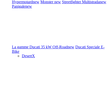
Hypermotard
new
Monster
new
Streetfighter
Multistrada
new
Panigale
new
La gamme Ducati
35 kW
Off-Road
new
Ducati Speciale
E-
Bike
DesertX