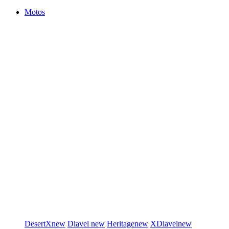
Motos
DesertX
new
Diavel
new
Heritage
new
XDiavel
new