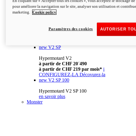
En cliquant sur « Accepter tous les cookies », vous acceptez le stockage de 
à partir de CHF 13´990
i
pour améliorer la navigation sur le site, analyser son utilisation et contribue
CONFIGUREZ-LA
Décovurez-la
marketing.
Cookie policy
new
V2
Hypermotard V2
Paramètres des cookies
AUTORISER TO
à partir de CHF 15´990
à partir de CHF 169 par mois*
i
CONFIGUREZ-LA
Décovurez-la
new
V2 SP
Hypermotard V2
à partir de CHF 20´490
à partir de CHF 219 par mois*
i
CONFIGUREZ-LA
Décovurez-la
new
V2 SP 100
Hypermotard V2 SP 100
en savoir plus
Monster