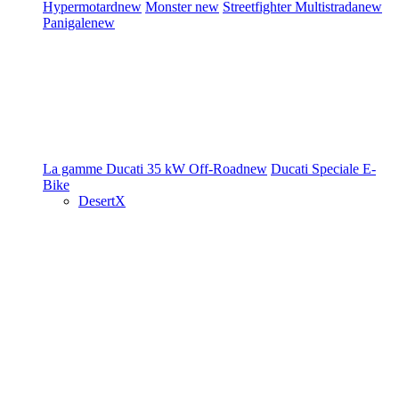
Hypermotard
new
Monster
new
Streetfighter
Multistrada
new
Panigale
new
La gamme Ducati
35 kW
Off-Road
new
Ducati Speciale
E-
Bike
DesertX