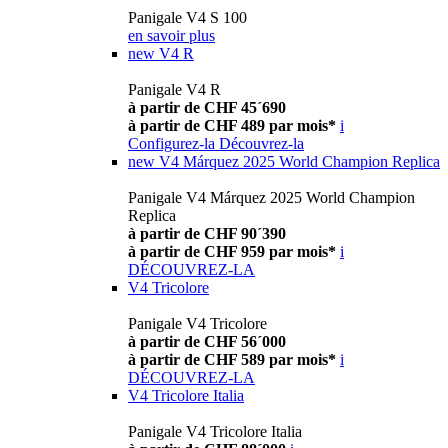
Panigale V4 S 100
en savoir plus
new
V4 R
Panigale V4 R
à partir de CHF 45´690
à partir de CHF 489 par mois*
i
Configurez-la
Découvrez-la
new
V4 Márquez 2025 World Champion Replica
Panigale V4 Márquez 2025 World Champion
Replica
à partir de CHF 90´390
à partir de CHF 959 par mois*
i
DÉCOUVREZ-LA
V4 Tricolore
Panigale V4 Tricolore
à partir de CHF 56´000
à partir de CHF 589 par mois*
i
DÉCOUVREZ-LA
V4 Tricolore Italia
Panigale V4 Tricolore Italia