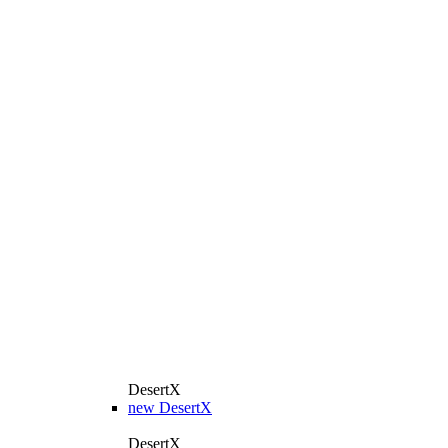
DesertX
new
DesertX
DesertX