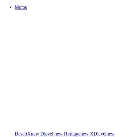
Motos
DesertX
new
Diavel
new
Heritage
new
XDiavel
new