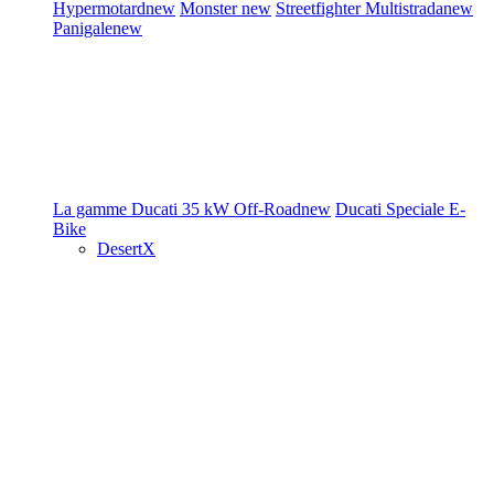
Hypermotard
new
Monster
new
Streetfighter
Multistrada
new
Panigale
new
La gamme Ducati
35 kW
Off-Road
new
Ducati Speciale
E-
Bike
DesertX