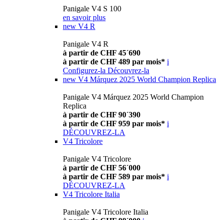
Panigale V4 S 100
en savoir plus
new
V4 R
Panigale V4 R
à partir de CHF 45´690
à partir de CHF 489 par mois*
i
Configurez-la
Découvrez-la
new
V4 Márquez 2025 World Champion Replica
Panigale V4 Márquez 2025 World Champion
Replica
à partir de CHF 90´390
à partir de CHF 959 par mois*
i
DÉCOUVREZ-LA
V4 Tricolore
Panigale V4 Tricolore
à partir de CHF 56´000
à partir de CHF 589 par mois*
i
DÉCOUVREZ-LA
V4 Tricolore Italia
Panigale V4 Tricolore Italia