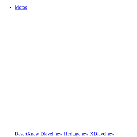
Motos
DesertX
new
Diavel
new
Heritage
new
XDiavel
new