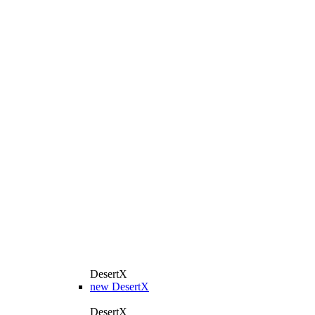
DesertX
new
DesertX
DesertX