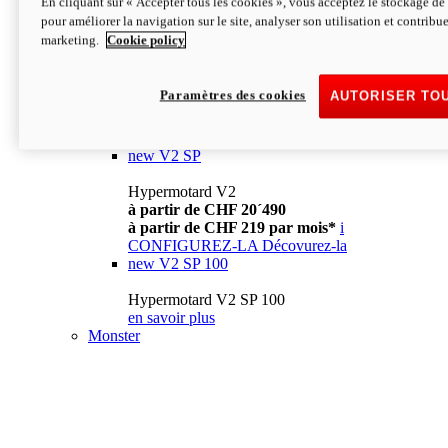
En cliquant sur « Accepter tous les cookies », vous acceptez le stockage de 
à partir de CHF 13´990
i
pour améliorer la navigation sur le site, analyser son utilisation et contribue
CONFIGUREZ-LA
Décovurez-la
marketing.
Cookie policy
new
V2
Hypermotard V2
Paramètres des cookies
AUTORISER TO
à partir de CHF 15´990
à partir de CHF 169 par mois*
i
CONFIGUREZ-LA
Décovurez-la
new
V2 SP
Hypermotard V2
à partir de CHF 20´490
à partir de CHF 219 par mois*
i
CONFIGUREZ-LA
Décovurez-la
new
V2 SP 100
Hypermotard V2 SP 100
en savoir plus
Monster