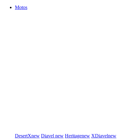
Motos
DesertX
new
Diavel
new
Heritage
new
XDiavel
new