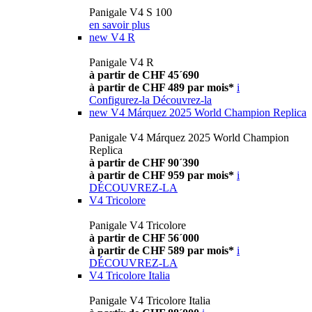
Panigale V4 S 100
en savoir plus
new
V4 R
Panigale V4 R
à partir de CHF 45´690
à partir de CHF 489 par mois*
i
Configurez-la
Découvrez-la
new
V4 Márquez 2025 World Champion Replica
Panigale V4 Márquez 2025 World Champion
Replica
à partir de CHF 90´390
à partir de CHF 959 par mois*
i
DÉCOUVREZ-LA
V4 Tricolore
Panigale V4 Tricolore
à partir de CHF 56´000
à partir de CHF 589 par mois*
i
DÉCOUVREZ-LA
V4 Tricolore Italia
Panigale V4 Tricolore Italia