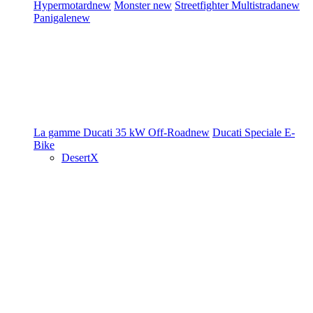
Hypermotard
new
Monster
new
Streetfighter
Multistrada
new
Panigale
new
La gamme Ducati
35 kW
Off-Road
new
Ducati Speciale
E-
Bike
DesertX