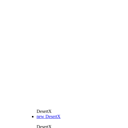
DesertX
new
DesertX
DesertX