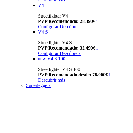
V4
Streetfighter V4
PVP Recomendado: 28.390€
i
Configurar
Descúbrela
V4 S
Streetfighter V4 S
PVP Recomendado: 32.490€
i
Configurar
Descúbrela
new
V4 S 100
Streetfighter V4 S 100
PVP Recomendado desde: 78.000€
i
Descubrir más
Superleggera