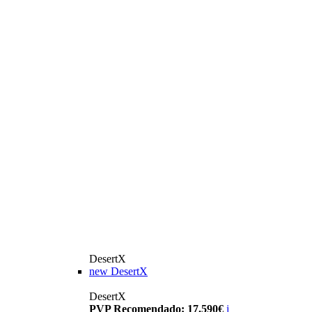
DesertX
new
DesertX
DesertX
PVP Recomendado: 17.590€
i