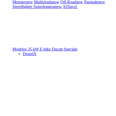
Monster
new
Multistrada
new
Off-Road
new
Panigale
new
Streetfighter
Superleggera
new
XDiavel
Modelos 35 kW
E-bike
Ducati Speciale
DesertX