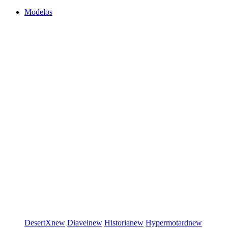
Modelos
DesertX
new
Diavel
new
Historia
new
Hypermotard
new