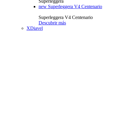
Superleggera
new
Superleggera V4 Centenario
Superleggera V4 Centenario
Descubrir más
XDiavel