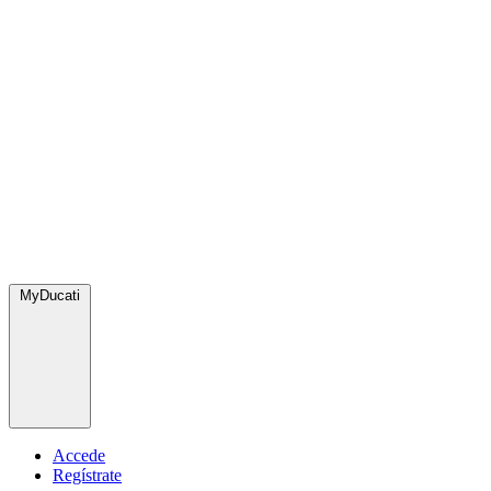
MyDucati
Accede
Regístrate