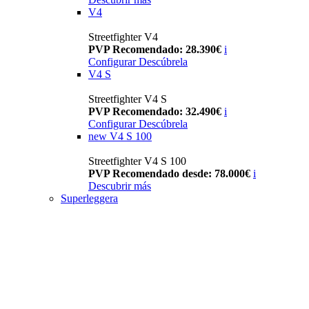
V4
Streetfighter V4
PVP Recomendado: 28.390€
i
Configurar
Descúbrela
V4 S
Streetfighter V4 S
PVP Recomendado: 32.490€
i
Configurar
Descúbrela
new
V4 S 100
Streetfighter V4 S 100
PVP Recomendado desde: 78.000€
i
Descubrir más
Superleggera