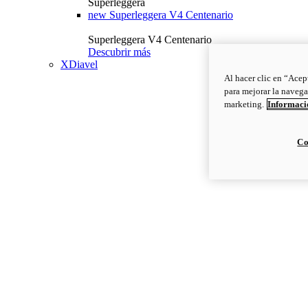
Superleggera
new
Superleggera V4 Centenario
Superleggera V4 Centenario
Descubrir más
XDiavel
Al hacer clic en “Acep
para mejorar la navega
marketing.
Informació
Co