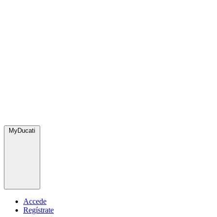
MyDucati
Accede
Regístrate