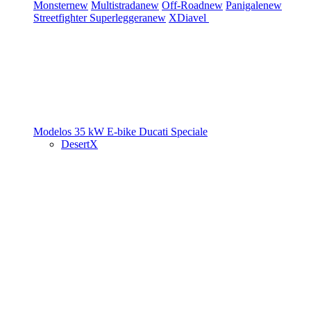
Monster
new
Multistrada
new
Off-Road
new
Panigale
new
Streetfighter
Superleggera
new
XDiavel
Modelos 35 kW
E-bike
Ducati Speciale
DesertX