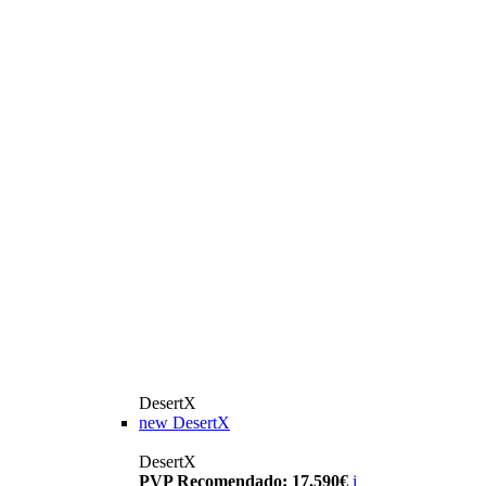
DesertX
new
DesertX
DesertX
PVP Recomendado: 17.590€
i