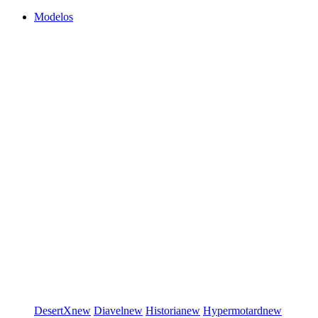
Modelos
DesertX
new
Diavel
new
Historia
new
Hypermotard
new