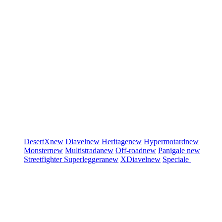
DesertX
new
Diavel
new
Heritage
new
Hypermotard
new
Monster
new
Multistrada
new
Off-road
new
Panigale
new
Streetfighter
Superleggera
new
XDiavel
new
Speciale