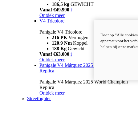
186,5 kg
GEWICHT
Vanaf €49.990
i
Ontdek meer
V4 Tricolore
Panigale V4 Tricolore
Door op “Alle cookies
216 PK
Vermogen
apparaat voor het verb
120,9 Nm
Koppel
helpen bij onze marke
188 Kg
Gewicht
Vanaf €63.000
i
Ontdek meer
Panigale V4 Márquez 2025 World Champion
Replica
Panigale V4 Márquez 2025 World Champion
Replica
Ontdek meer
Streetfighter