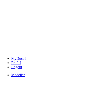
MyDucati
Profiel
Logout
Modellen