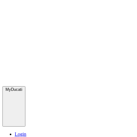
MyDucati
Login