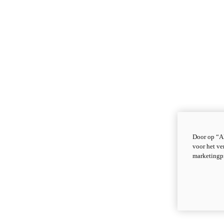
Door op “Al
voor het ve
marketingp