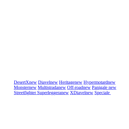
DesertX
new
Diavel
new
Heritage
new
Hypermotard
new
Monster
new
Multistrada
new
Off-road
new
Panigale
new
Streetfighter
Superleggera
new
XDiavel
new
Speciale