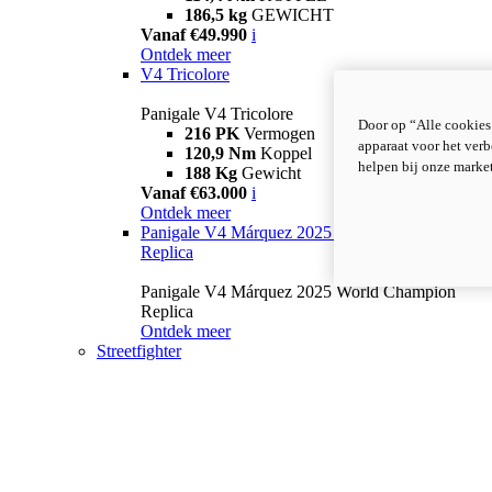
186,5 kg
GEWICHT
Vanaf €49.990
i
Ontdek meer
V4 Tricolore
Panigale V4 Tricolore
Door op “Alle cookies
216 PK
Vermogen
apparaat voor het verb
120,9 Nm
Koppel
helpen bij onze marke
188 Kg
Gewicht
Vanaf €63.000
i
Ontdek meer
Panigale V4 Márquez 2025 World Champion
Replica
Panigale V4 Márquez 2025 World Champion
Replica
Ontdek meer
Streetfighter