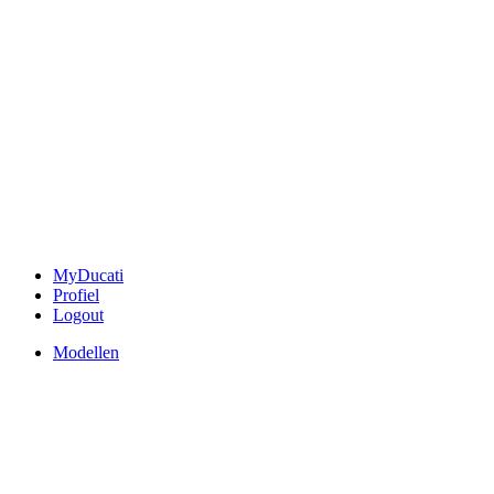
MyDucati
Profiel
Logout
Modellen