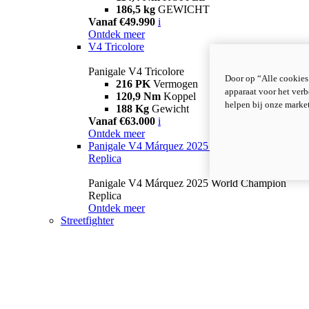
186,5 kg
GEWICHT
Vanaf €49.990
i
Ontdek meer
V4 Tricolore
Panigale V4 Tricolore
Door op “Alle cookies
216 PK
Vermogen
apparaat voor het verb
120,9 Nm
Koppel
helpen bij onze marke
188 Kg
Gewicht
Vanaf €63.000
i
Ontdek meer
Panigale V4 Márquez 2025 World Champion
Replica
Panigale V4 Márquez 2025 World Champion
Replica
Ontdek meer
Streetfighter