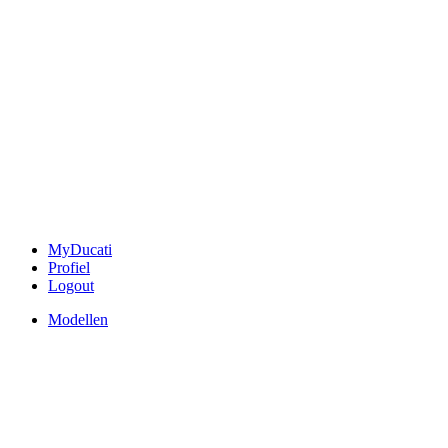
MyDucati
Profiel
Logout
Modellen