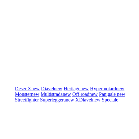
DesertX
new
Diavel
new
Heritage
new
Hypermotard
new
Monster
new
Multistrada
new
Off-road
new
Panigale
new
Streetfighter
Superleggera
new
XDiavel
new
Speciale