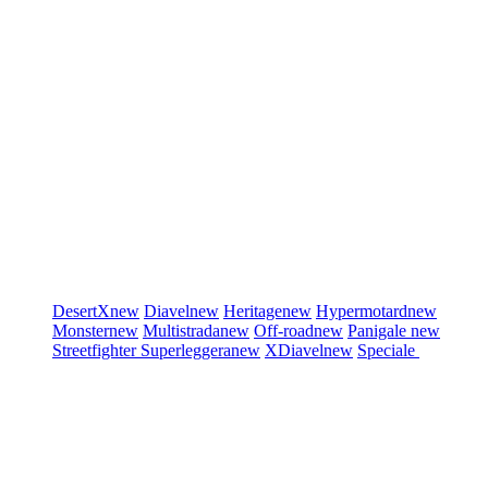
DesertX
new
Diavel
new
Heritage
new
Hypermotard
new
Monster
new
Multistrada
new
Off-road
new
Panigale
new
Streetfighter
Superleggera
new
XDiavel
new
Speciale