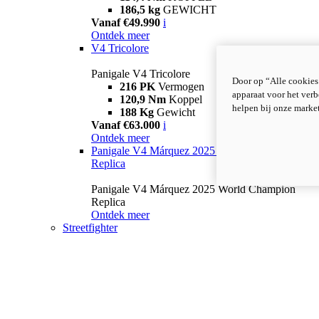
186,5 kg
GEWICHT
Vanaf €49.990
i
Ontdek meer
V4 Tricolore
Panigale V4 Tricolore
Door op “Alle cookies
216 PK
Vermogen
apparaat voor het verb
120,9 Nm
Koppel
helpen bij onze marke
188 Kg
Gewicht
Vanaf €63.000
i
Ontdek meer
Panigale V4 Márquez 2025 World Champion
Replica
Panigale V4 Márquez 2025 World Champion
Replica
Ontdek meer
Streetfighter