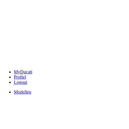
MyDucati
Profiel
Logout
Modellen