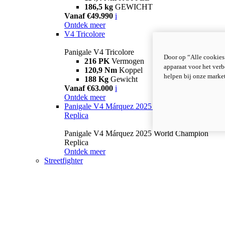
186,5 kg
GEWICHT
Vanaf €49.990
i
Ontdek meer
V4 Tricolore
Panigale V4 Tricolore
Door op “Alle cookies
216 PK
Vermogen
apparaat voor het verb
120,9 Nm
Koppel
helpen bij onze marke
188 Kg
Gewicht
Vanaf €63.000
i
Ontdek meer
Panigale V4 Márquez 2025 World Champion
Replica
Panigale V4 Márquez 2025 World Champion
Replica
Ontdek meer
Streetfighter