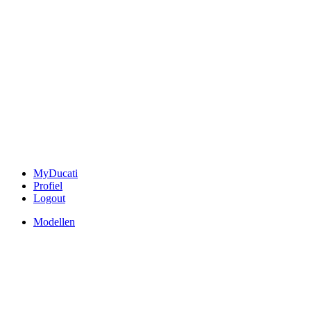
MyDucati
Profiel
Logout
Modellen