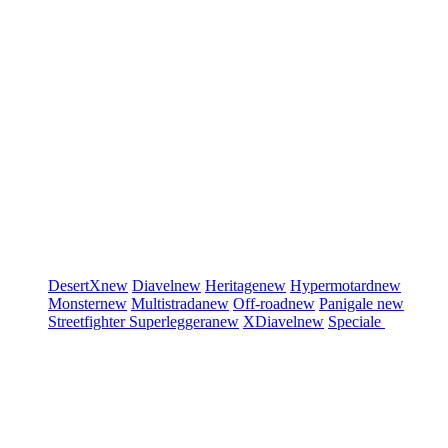
DesertX
new
Diavel
new
Heritage
new
Hypermotard
new
Monster
new
Multistrada
new
Off-road
new
Panigale
new
Streetfighter
Superleggera
new
XDiavel
new
Speciale