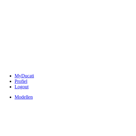
MyDucati
Profiel
Logout
Modellen