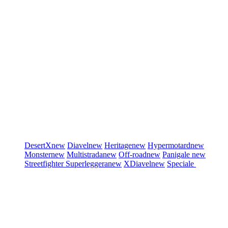
DesertX
new
Diavel
new
Heritage
new
Hypermotard
new
Monster
new
Multistrada
new
Off-road
new
Panigale
new
Streetfighter
Superleggera
new
XDiavel
new
Speciale