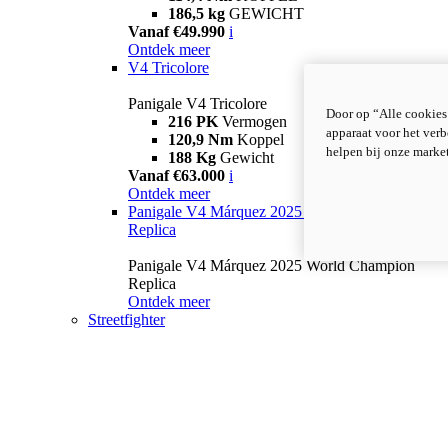
186,5 kg
GEWICHT
Vanaf €49.990
i
Ontdek meer
V4 Tricolore
Panigale V4 Tricolore
Door op “Alle cookies
216 PK
Vermogen
apparaat voor het verb
120,9 Nm
Koppel
helpen bij onze marke
188 Kg
Gewicht
Vanaf €63.000
i
Ontdek meer
Panigale V4 Márquez 2025 World Champion
Replica
Panigale V4 Márquez 2025 World Champion
Replica
Ontdek meer
Streetfighter