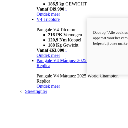
186,5 kg
GEWICHT
Vanaf €49.990
i
Ontdek meer
V4 Tricolore
Panigale V4 Tricolore
Door op “Alle cookies
216 PK
Vermogen
apparaat voor het verb
120,9 Nm
Koppel
helpen bij onze marke
188 Kg
Gewicht
Vanaf €63.000
i
Ontdek meer
Panigale V4 Márquez 2025 World Champion
Replica
Panigale V4 Márquez 2025 World Champion
Replica
Ontdek meer
Streetfighter