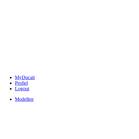
MyDucati
Profiel
Logout
Modellen