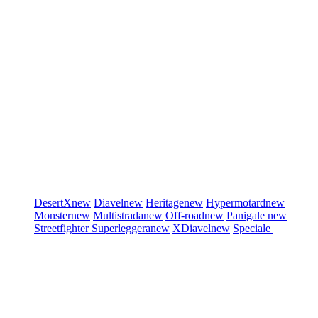
DesertX
new
Diavel
new
Heritage
new
Hypermotard
new
Monster
new
Multistrada
new
Off-road
new
Panigale
new
Streetfighter
Superleggera
new
XDiavel
new
Speciale