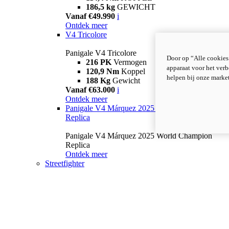
186,5 kg
GEWICHT
Vanaf €49.990
i
Ontdek meer
V4 Tricolore
Panigale V4 Tricolore
Door op “Alle cookies
216 PK
Vermogen
apparaat voor het verb
120,9 Nm
Koppel
helpen bij onze marke
188 Kg
Gewicht
Vanaf €63.000
i
Ontdek meer
Panigale V4 Márquez 2025 World Champion
Replica
Panigale V4 Márquez 2025 World Champion
Replica
Ontdek meer
Streetfighter