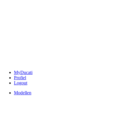
MyDucati
Profiel
Logout
Modellen