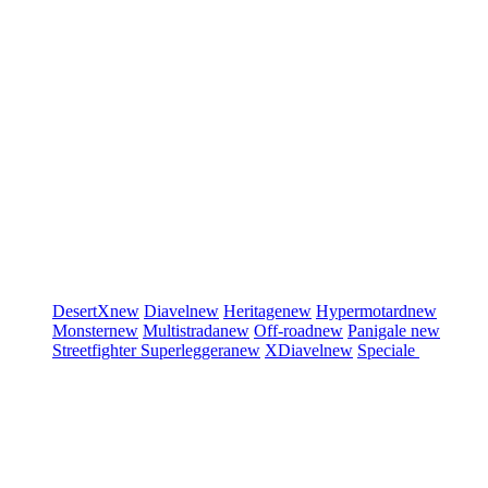
DesertX
new
Diavel
new
Heritage
new
Hypermotard
new
Monster
new
Multistrada
new
Off-road
new
Panigale
new
Streetfighter
Superleggera
new
XDiavel
new
Speciale