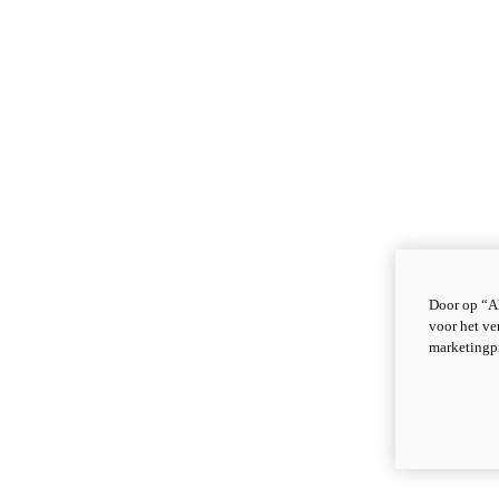
Door op “Al
voor het ve
marketingp