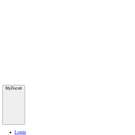
MyDucati
Login