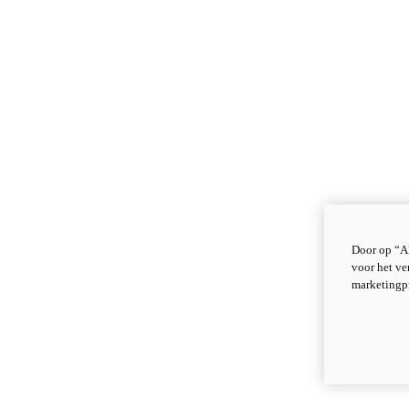
Door op “Al
voor het ve
marketingp