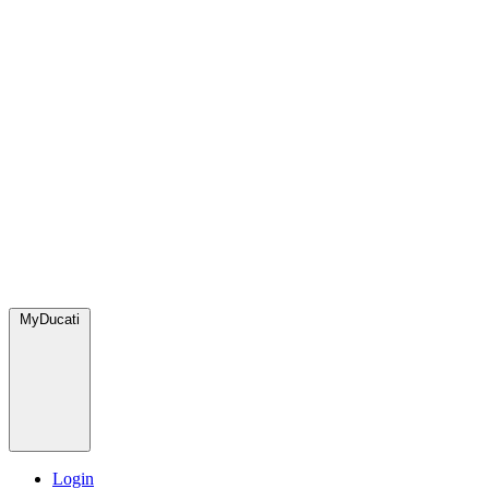
MyDucati
Login