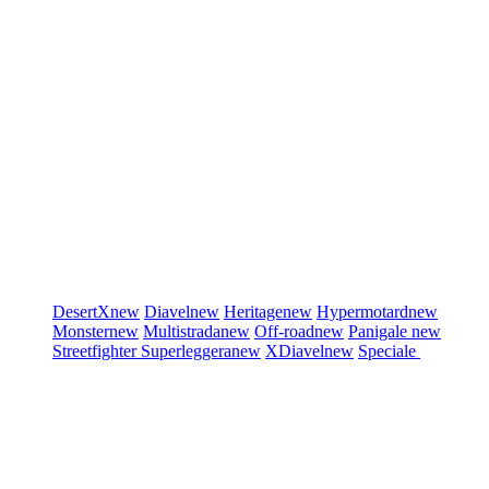
DesertX
new
Diavel
new
Heritage
new
Hypermotard
new
Monster
new
Multistrada
new
Off-road
new
Panigale
new
Streetfighter
Superleggera
new
XDiavel
new
Speciale