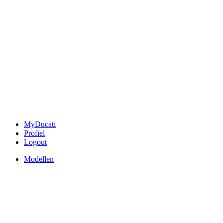
MyDucati
Profiel
Logout
Modellen