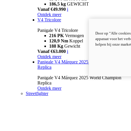
186,5 kg
GEWICHT
Vanaf €49.990
i
Ontdek meer
V4 Tricolore
Panigale V4 Tricolore
Door op “Alle cookies
216 PK
Vermogen
apparaat voor het verb
120,9 Nm
Koppel
helpen bij onze marke
188 Kg
Gewicht
Vanaf €63.000
i
Ontdek meer
Panigale V4 Márquez 2025 World Champion
Replica
Panigale V4 Márquez 2025 World Champion
Replica
Ontdek meer
Streetfighter