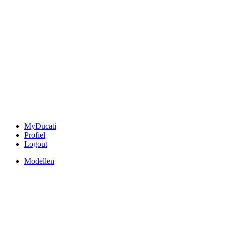
MyDucati
Profiel
Logout
Modellen