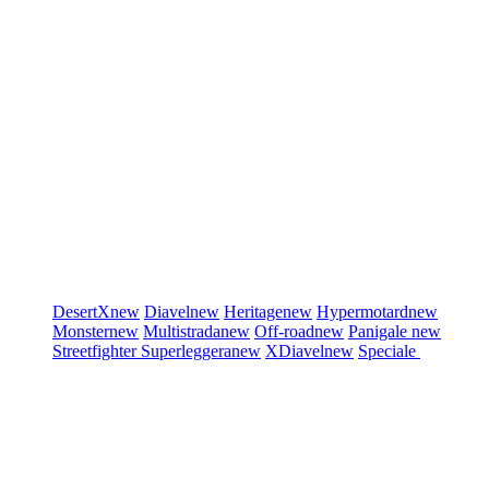
DesertX
new
Diavel
new
Heritage
new
Hypermotard
new
Monster
new
Multistrada
new
Off-road
new
Panigale
new
Streetfighter
Superleggera
new
XDiavel
new
Speciale