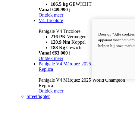
186,5 kg
GEWICHT
Vanaf €49.990
i
Ontdek meer
V4 Tricolore
Panigale V4 Tricolore
Door op “Alle cookies
216 PK
Vermogen
apparaat voor het verb
120,9 Nm
Koppel
helpen bij onze marke
188 Kg
Gewicht
Vanaf €63.000
i
Ontdek meer
Panigale V4 Márquez 2025 World Champion
Replica
Panigale V4 Márquez 2025 World Champion
Replica
Ontdek meer
Streetfighter