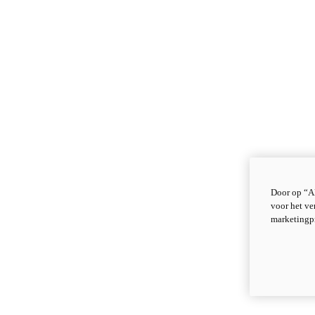
Door op “Al
voor het ve
marketingp