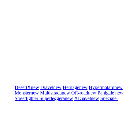
DesertX
new
Diavel
new
Heritage
new
Hypermotard
new
Monster
new
Multistrada
new
Off-road
new
Panigale
new
Streetfighter
Superleggera
new
XDiavel
new
Speciale