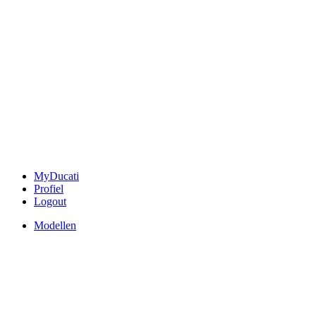
MyDucati
Profiel
Logout
Modellen