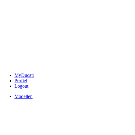
MyDucati
Profiel
Logout
Modellen