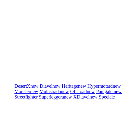
DesertX
new
Diavel
new
Heritage
new
Hypermotard
new
Monster
new
Multistrada
new
Off-road
new
Panigale
new
Streetfighter
Superleggera
new
XDiavel
new
Speciale