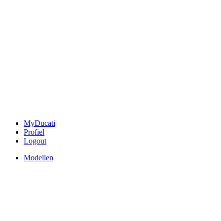
MyDucati
Profiel
Logout
Modellen