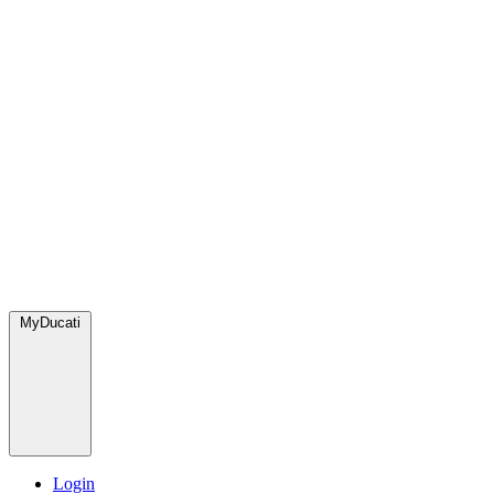
MyDucati
Login