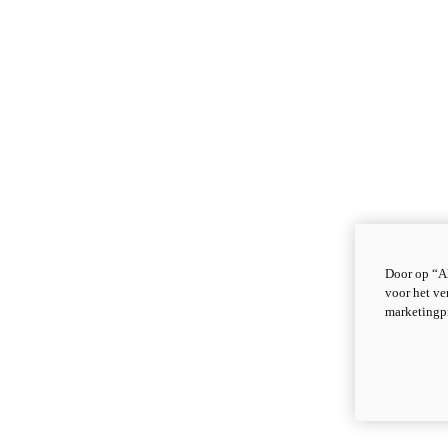
Door op “Al
voor het ve
marketingp