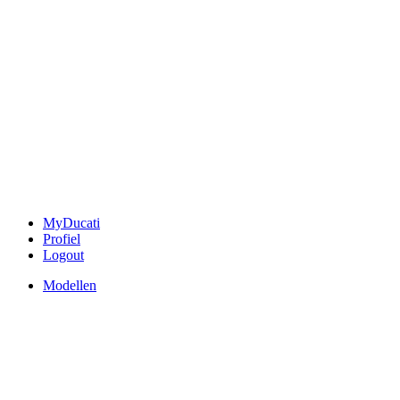
MyDucati
Profiel
Logout
Modellen