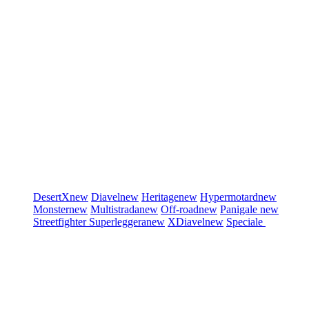
DesertX
new
Diavel
new
Heritage
new
Hypermotard
new
Monster
new
Multistrada
new
Off-road
new
Panigale
new
Streetfighter
Superleggera
new
XDiavel
new
Speciale