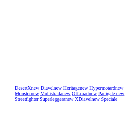
DesertX
new
Diavel
new
Heritage
new
Hypermotard
new
Monster
new
Multistrada
new
Off-road
new
Panigale
new
Streetfighter
Superleggera
new
XDiavel
new
Speciale