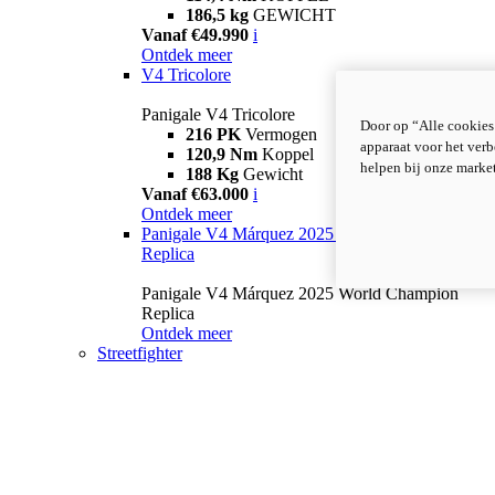
186,5 kg
GEWICHT
Vanaf €49.990
i
Ontdek meer
V4 Tricolore
Panigale V4 Tricolore
Door op “Alle cookies
216 PK
Vermogen
apparaat voor het verb
120,9 Nm
Koppel
helpen bij onze marke
188 Kg
Gewicht
Vanaf €63.000
i
Ontdek meer
Panigale V4 Márquez 2025 World Champion
Replica
Panigale V4 Márquez 2025 World Champion
Replica
Ontdek meer
Streetfighter