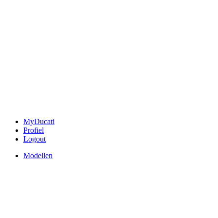
MyDucati
Profiel
Logout
Modellen