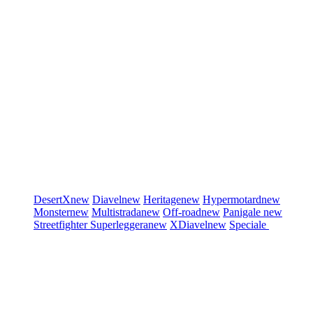
DesertX
new
Diavel
new
Heritage
new
Hypermotard
new
Monster
new
Multistrada
new
Off-road
new
Panigale
new
Streetfighter
Superleggera
new
XDiavel
new
Speciale