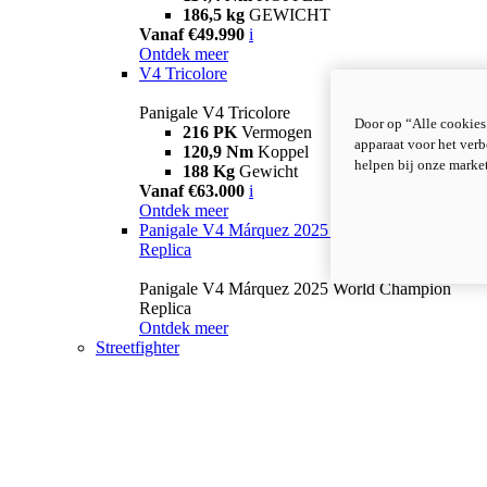
186,5 kg
GEWICHT
Vanaf €49.990
i
Ontdek meer
V4 Tricolore
Panigale V4 Tricolore
Door op “Alle cookies
216 PK
Vermogen
apparaat voor het verb
120,9 Nm
Koppel
helpen bij onze marke
188 Kg
Gewicht
Vanaf €63.000
i
Ontdek meer
Panigale V4 Márquez 2025 World Champion
Replica
Panigale V4 Márquez 2025 World Champion
Replica
Ontdek meer
Streetfighter