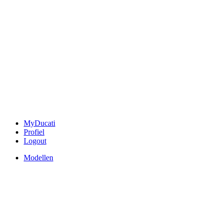
MyDucati
Profiel
Logout
Modellen