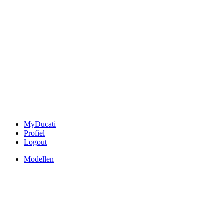
MyDucati
Profiel
Logout
Modellen