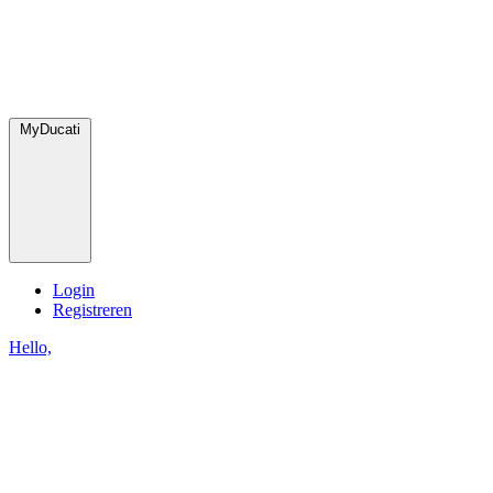
MyDucati
Login
Registreren
Hello,