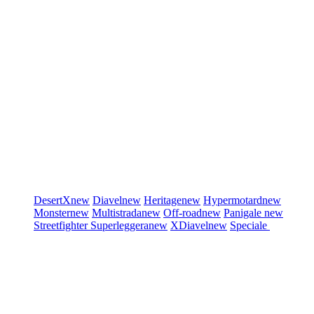
DesertX
new
Diavel
new
Heritage
new
Hypermotard
new
Monster
new
Multistrada
new
Off-road
new
Panigale
new
Streetfighter
Superleggera
new
XDiavel
new
Speciale