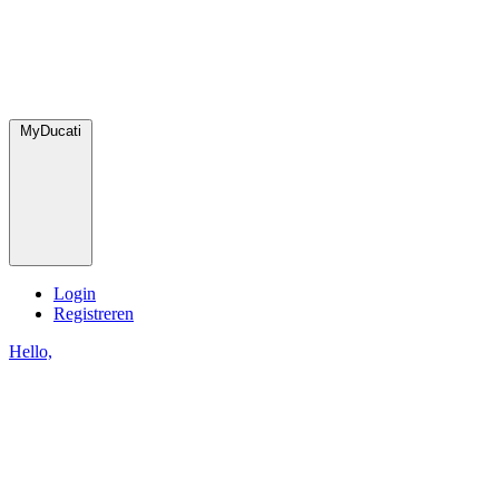
MyDucati
Login
Registreren
Hello,