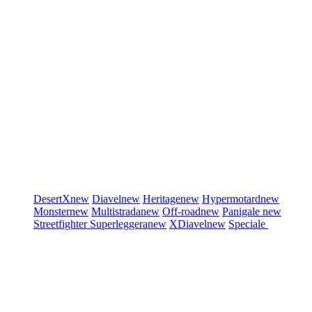
DesertX
new
Diavel
new
Heritage
new
Hypermotard
new
Monster
new
Multistrada
new
Off-road
new
Panigale
new
Streetfighter
Superleggera
new
XDiavel
new
Speciale