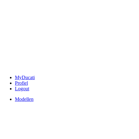
MyDucati
Profiel
Logout
Modellen