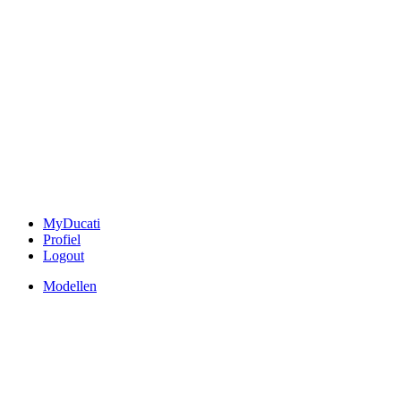
MyDucati
Profiel
Logout
Modellen