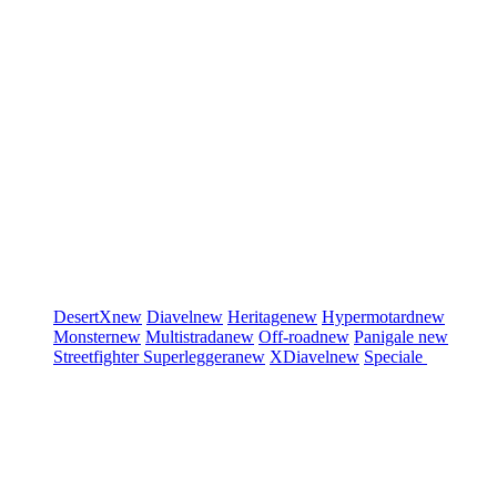
DesertX
new
Diavel
new
Heritage
new
Hypermotard
new
Monster
new
Multistrada
new
Off-road
new
Panigale
new
Streetfighter
Superleggera
new
XDiavel
new
Speciale