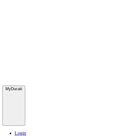
MyDucati
Login