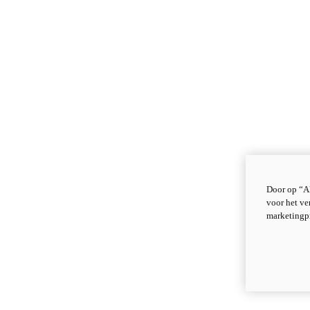
Door op “Al
voor het ve
marketingp